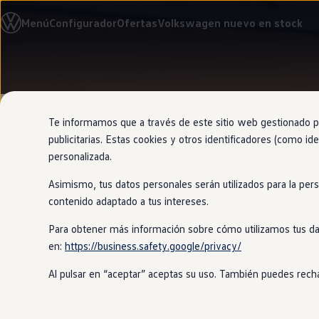
Modelos y configurador
Menú
Configurador
Ofertas
Volkswagen nuevo en stock
Nuevo ID. Cross
Vehículos Comerciales
Compra y ofertas
Volkswagen nuevo en stock
Ir
Ir
Volkswagen de ocasión
directamente
directamente
Financiación
al contenido
al pie de
My Renting
página
My Way
Te informamos que a través de este sitio web gestionado por
Seguros
publicitarias. Estas cookies y otros identificadores (como ide
Empresas
personalizada.
Autoescuelas
Eléctricos e híbridos
Asimismo, tus datos personales serán utilizados para la per
Más sobre eléctricos
Lo que quier
Más sobre híbridos
contenido adaptado a tus intereses.
Plan Auto +
CAE
Para obtener más información sobre cómo utilizamos tus da
Etiquetas DGT
en:
https://business.safety.google/privacy/
Simulador de autonomía, carga y ahorro
Parte del parabrisas se convierte
en
u
Carga y autonomía
instrucciones de navegación. Es clara
Al pulsar en “aceptar” aceptas su uso. También puedes recha
Soluciones de carga
la información y puedas mantener lo
Tarifas de carga
Carga en casa
Modos de carga