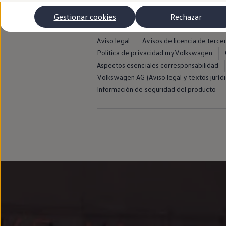
Autonomía
Clientes y posventa
Gestionar cookies
Rechazar
Club Volkswagen
Ofertas posventa
Eventos y experiencias
Aviso legal
Avisos de licencia de terce
Beneficios Volkswagen
Política de privacidad myVolkswagen
Asistencia en carretera
Aspectos esenciales corresponsabilidad
Servicios de movilidad
Garantía del fabricante
Volkswagen AG (Aviso legal y textos jurídi
Beneficios del taller oficial
Información de seguridad del producto
Rent-a-Car
Servicios digitales
Buscar servicios para tu modelo
Volkswagen Apps, inicio de sesión y tienda
Conectar el móvil con el vehículo
Actualizaciones del software, los mapas y las e
Mantenimiento y reparaciones
Revisiones e ITV
Aceite y líquidos del motor
Baterías
Frenos
Motor y chasis
Aire acondicionado y filtros
Faros y lunas
Carrocería y pintura