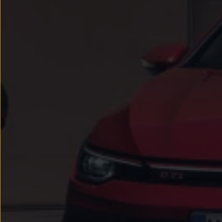
Passat
Tiguan
Touareg
Touran
t-roc-1
Asistencia en carretera