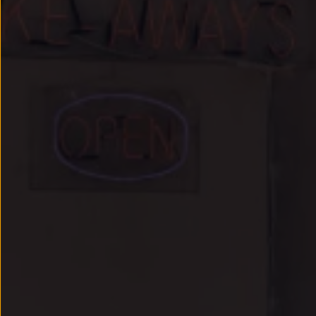
Llantas y neumáticos
Recambios Volkswagen
Accesorios y merchandising
Seguridad
Transporte
Entretenimiento
Personalización
Carga
Merchandising
Todo sobre tu Volkswagen
Tu coche conectado
Luces de advertencia
Manuales del coche
Información sobre EA189
Accede a My Volkswagen
Todo sobre tu Volkswagen
Información sobre Diésel XTL
Suscripción de mantenimiento Long Drive
Modelos anteriores
Beetle
Scirocco
Jetta
Sharan
Golf
Polo