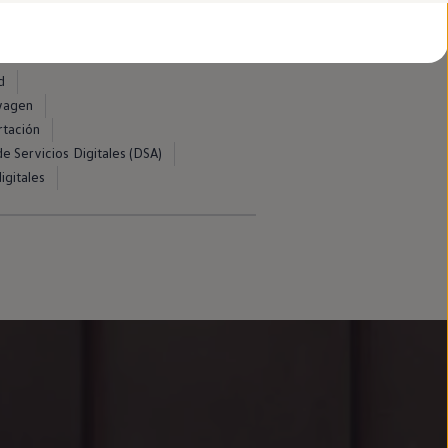
d
swagen
rtación
e Servicios Digitales (DSA)
igitales