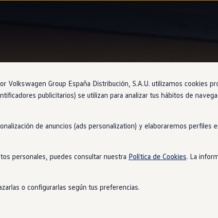
Pantalla de proyección superior
 Volkswagen Group España Distribución, S.A.U. utilizamos cookies propi
ntificadores publicitarios) se utilizan para analizar tus hábitos de nave
sonalización de anuncios (ads personalization) y elaboraremos perfiles
es,
delante de ti
tos personales, puedes consultar nuestra
Política de Cookies
. La infor
na superficie de proyección que puede mostrar tu velocidad, mens
mente legible incluso cuando la luz da directamente sobre el para
zarlas o configurarlas según tus preferencias.
s ojos
en
la carretera.