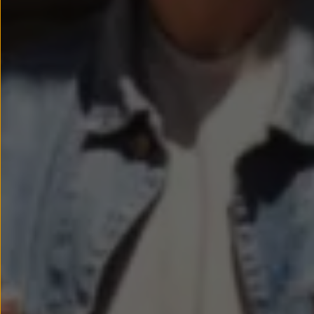
Passat
Tiguan
Touareg
Touran
t-roc-1
Asistencia en carretera