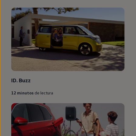
ID.
Buzz
12
minutos
de lectura