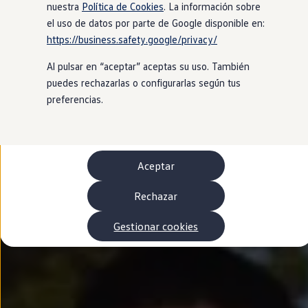
Autonomía
nuestra
Política de Cookies
. La información sobre
Clientes y posventa
el uso de datos por parte de Google disponible en:
Club Volkswagen
https://business.safety.google/privacy/
Ofertas posventa
Eventos y experiencias
Al pulsar en “aceptar” aceptas su uso. También
Beneficios Volkswagen
Asistencia en carretera
puedes rechazarlas o configurarlas según tus
Servicios de movilidad
preferencias.
Garantía del fabricante
Beneficios del taller oficial
Rent-a-Car
Servicios digitales
Buscar servicios para tu modelo
Aceptar
Volkswagen Apps, inicio de sesión y tienda
Conectar el móvil con el vehículo
Actualizaciones del software, los mapas y las e
Rechazar
Mantenimiento y reparaciones
Revisiones e ITV
Gestionar cookies
Aceite y líquidos del motor
Baterías
Frenos
Motor y chasis
Aire acondicionado y filtros
Faros y lunas
Carrocería y pintura