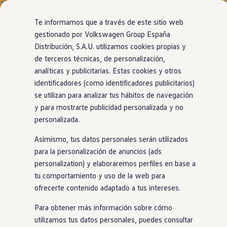
Modelos y configurador
Nuevo ID. Cross
Te informamos que a través de este sitio web
Vehículos Comerciales
gestionado por Volkswagen Group España
Compra y ofertas
Distribución, S.A.U. utilizamos cookies propias y
Ir
Ir
Volkswagen nuevo en stock
directamente
directamente
Volkswagen de ocasión
de terceros técnicas, de personalización,
al contenido
al pie de
Financiación
analíticas y publicitarias. Estas cookies y otros
página
My Renting
identificadores (como identificadores publicitarios)
My Way
Seguros
se utilizan para analizar tus hábitos de navegación
Empresas
y para mostrarte publicidad personalizada y no
Autoescuelas
personalizada.
Eléctricos e híbridos
Más sobre eléctricos
Asimismo, tus datos personales serán utilizados
Más sobre híbridos
Plan Auto +
para la personalización de anuncios (ads
CAE
personalization) y elaboraremos perfiles en base a
Etiquetas DGT
tu comportamiento y uso de la web para
Simulador de autonomía, carga y ahorro
Carga y autonomía
ofrecerte contenido adaptado a tus intereses.
Soluciones de carga
Tarifas de carga
Para obtener más información sobre cómo
Carga en casa
utilizamos tus datos personales, puedes consultar
Modos de carga