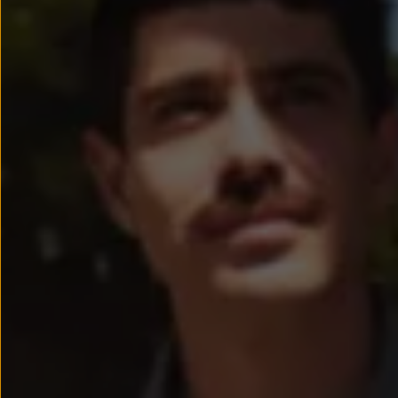
Llantas y neumáticos
Recambios Volkswagen
Accesorios y merchandising
Seguridad
Transporte
Entretenimiento
Personalización
Carga
Merchandising
Todo sobre tu Volkswagen
Tu coche conectado
Luces de advertencia
Manuales del coche
Información sobre EA189
Accede a My Volkswagen
Todo sobre tu Volkswagen
Información sobre Diésel XTL
Suscripción de mantenimiento Long Drive
Modelos anteriores
Beetle
Scirocco
Jetta
Sharan
Golf
Polo