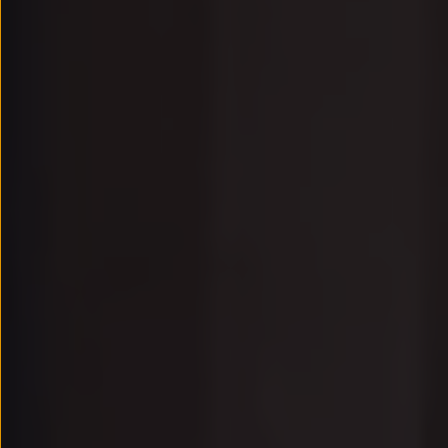
Passat
Tiguan
Touareg
Touran
t-roc-1
Asistencia en carretera