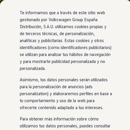
Modelos y configurador
Nuevo ID. Cross
Te informamos que a través de este sitio web
Vehículos Comerciales
gestionado por Volkswagen Group España
Compra y ofertas
Distribución, S.A.U. utilizamos cookies propias y
Ir
Ir
Volkswagen nuevo en stock
directamente
directamente
Volkswagen de ocasión
de terceros técnicas, de personalización,
Car2X
al contenido
al pie de
Financiación
analíticas y publicitarias. Estas cookies y otros
página
My Renting
identificadores (como identificadores publicitarios)
My Way
Seguros
se utilizan para analizar tus hábitos de navegación
Empresas
y para mostrarte publicidad personalizada y no
Conoce
lo que pasa
Autoescuelas
personalizada.
Eléctricos e híbridos
Más sobre eléctricos
más adelante
Asimismo, tus datos personales serán utilizados
Más sobre híbridos
Plan Auto +
para la personalización de anuncios (ads
CAE
personalization) y elaboraremos perfiles en base a
Etiquetas DGT
Los coches que se comunican entre ellos pueden hacer
tu comportamiento y uso de la web para
Simulador de autonomía, carga y ahorro
nuestras carreteras más seguras y fluidas. Es sencillo: el
Carga y autonomía
ofrecerte contenido adaptado a tus intereses.
sistema de alerta te proporciona información de utilidad
Soluciones de carga
Tarifas de carga
como, por ejemplo, dónde hay un atasco o si te estás
Para obtener más información sobre cómo
Carga en casa
acercando a un vehículo de emergencia. Gracias a la
utilizamos tus datos personales, puedes consultar
Modos de carga