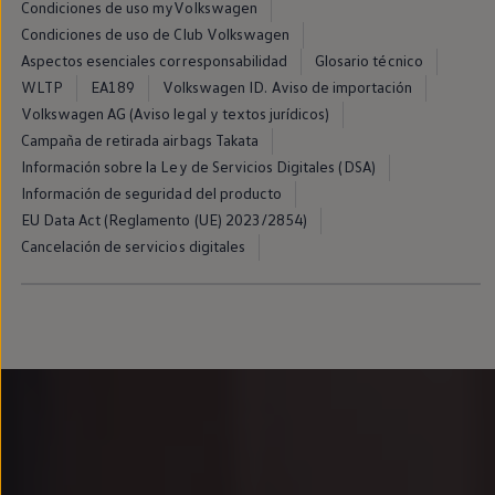
Condiciones de uso myVolkswagen
Llantas y neumáticos
Recambios Volkswagen
Condiciones de uso de Club Volkswagen
Accesorios y merchandising
Aspectos esenciales corresponsabilidad
Glosario técnico
Seguridad
WLTP
EA189
Volkswagen ID. Aviso de importación
Transporte
Entretenimiento
Volkswagen AG (Aviso legal y textos jurídicos)
Personalización
Campaña de retirada airbags Takata
Carga
Información sobre la Ley de Servicios Digitales (DSA)
Merchandising
Todo sobre tu Volkswagen
Información de seguridad del producto
Tu coche conectado
EU Data Act (Reglamento (UE) 2023/2854)
Luces de advertencia
Cancelación de servicios digitales
Manuales del coche
Información sobre EA189
Accede a My Volkswagen
Todo sobre tu Volkswagen
Información sobre Diésel XTL
Suscripción de mantenimiento Long Drive
Modelos anteriores
Beetle
Scirocco
Jetta
Sharan
Golf
Polo