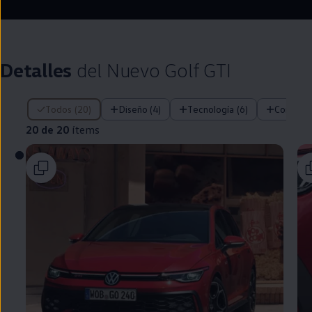
Remaining time, --:
Detalles
del Nuevo
Golf
GTI
20 de 20 ítems
Todos (20)
Diseño (4)
Tecnología (6)
Confort 
20 de 20
ítems