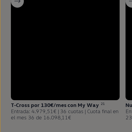
21
T‑Cross
por 130€/mes con
My
Way
N
Entrada: 4.979,51€ | 36 cuotas | Cuota final
en
En
el mes 36 de 16.098,11€
23