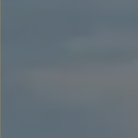
Llantas y neumáticos
Recambios Volkswagen
Accesorios y merchandising
Seguridad
Transporte
Entretenimiento
Personalización
Carga
Merchandising
Todo sobre tu Volkswagen
Tu coche conectado
Luces de advertencia
Manuales del coche
Información sobre EA189
Accede a My Volkswagen
Todo sobre tu Volkswagen
Información sobre Diésel XTL
Suscripción de mantenimiento Long Drive
Modelos anteriores
Beetle
Scirocco
Jetta
Sharan
Golf
Polo