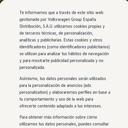
Modelos y configurador
Nuevo ID. Cross
Te informamos que a través de este sitio web
Vehículos Comerciales
gestionado por Volkswagen Group España
Compra y ofertas
Distribución, S.A.U. utilizamos cookies propias y
Ir
Ir
Volkswagen nuevo en stock
directamente
directamente
Volkswagen de ocasión
de terceros técnicas, de personalización,
al contenido
al pie de
Financiación
analíticas y publicitarias. Estas cookies y otros
página
My Renting
identificadores (como identificadores publicitarios)
My Way
Seguros
se utilizan para analizar tus hábitos de navegación
Empresas
y para mostrarte publicidad personalizada y no
Autoescuelas
personalizada.
Eléctricos e híbridos
Más sobre eléctricos
Asimismo, tus datos personales serán utilizados
Más sobre híbridos
Plan Auto +
para la personalización de anuncios (ads
CAE
personalization) y elaboraremos perfiles en base a
Etiquetas DGT
tu comportamiento y uso de la web para
Simulador de autonomía, carga y ahorro
Carga y autonomía
ofrecerte contenido adaptado a tus intereses.
Soluciones de carga
Tarifas de carga
Para obtener más información sobre cómo
Carga en casa
utilizamos tus datos personales, puedes consultar
Modos de carga