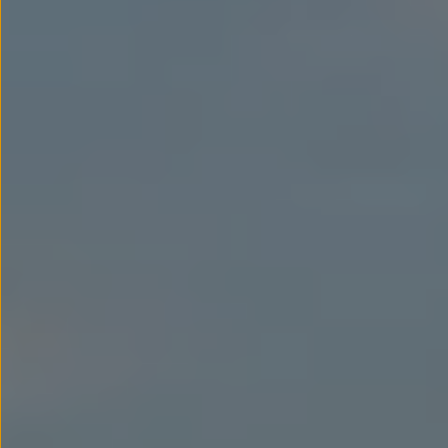
Passat
Tiguan
Touareg
Touran
t-roc-1
Asistencia en carretera