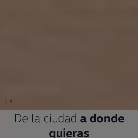
1
2
De la ciudad
a donde
quieras