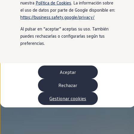
Autonomía
nuestra
Política de Cookies
. La información sobre
Clientes y posventa
el uso de datos por parte de Google disponible en:
Club Volkswagen
https://business.safety.google/privacy/
Ofertas posventa
Eventos y experiencias
Al pulsar en “aceptar” aceptas su uso. También
Beneficios Volkswagen
Asistencia en carretera
puedes rechazarlas o configurarlas según tus
Servicios de movilidad
preferencias.
Garantía del fabricante
Beneficios del taller oficial
Rent-a-Car
Servicios digitales
Buscar servicios para tu modelo
Aceptar
Volkswagen Apps, inicio de sesión y tienda
Conectar el móvil con el vehículo
Actualizaciones del software, los mapas y las e
Rechazar
Mantenimiento y reparaciones
Revisiones e ITV
Gestionar cookies
Aceite y líquidos del motor
Baterías
Frenos
Motor y chasis
Aire acondicionado y filtros
Faros y lunas
Carrocería y pintura