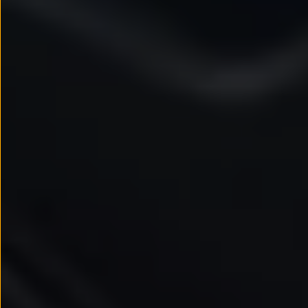
Llantas y neumáticos
Recambios Volkswagen
Accesorios y merchandising
Seguridad
Transporte
Entretenimiento
Personalización
Carga
Merchandising
Todo sobre tu Volkswagen
Tu coche conectado
Luces de advertencia
Manuales del coche
Información sobre EA189
Accede a My Volkswagen
Todo sobre tu Volkswagen
Información sobre Diésel XTL
Suscripción de mantenimiento Long Drive
Modelos anteriores
Beetle
Scirocco
Jetta
Sharan
Golf
Polo