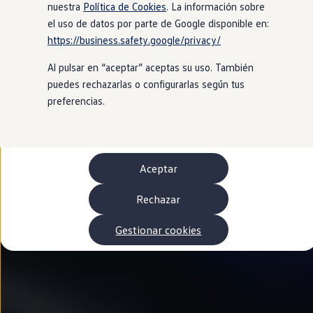
Autonomía
nuestra
Política de Cookies
. La información sobre
Clientes y posventa
el uso de datos por parte de Google disponible en:
Club Volkswagen
https://business.safety.google/privacy/
Ofertas posventa
Eventos y experiencias
Al pulsar en “aceptar” aceptas su uso. También
Beneficios Volkswagen
Asistencia en carretera
puedes rechazarlas o configurarlas según tus
Servicios de movilidad
preferencias.
Garantía del fabricante
Beneficios del taller oficial
Rent-a-Car
Servicios digitales
Buscar servicios para tu modelo
Aceptar
Volkswagen Apps, inicio de sesión y tienda
Conectar el móvil con el vehículo
Actualizaciones del software, los mapas y las e
Rechazar
Mantenimiento y reparaciones
Revisiones e ITV
Gestionar cookies
Aceite y líquidos del motor
Baterías
Frenos
Motor y chasis
Aire acondicionado y filtros
Faros y lunas
Carrocería y pintura