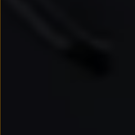
Passat
Tiguan
Touareg
Touran
t-roc-1
Asistencia en carretera