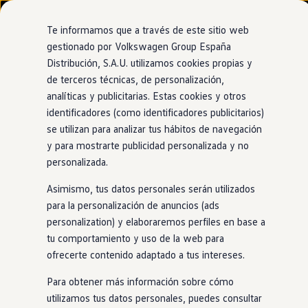
Modelos y configurador
Nuevo ID. Cross
Te informamos que a través de este sitio web
Vehículos Comerciales
gestionado por Volkswagen Group España
Compra y ofertas
Distribución, S.A.U. utilizamos cookies propias y
Ir
Ir
Volkswagen nuevo en stock
directamente
directamente
Volkswagen de ocasión
de terceros técnicas, de personalización,
al contenido
al pie de
Financiación
analíticas y publicitarias. Estas cookies y otros
página
My Renting
identificadores (como identificadores publicitarios)
My Way
Seguros
se utilizan para analizar tus hábitos de navegación
Empresas
y para mostrarte publicidad personalizada y no
Autoescuelas
personalizada.
Eléctricos e híbridos
Más sobre eléctricos
Asimismo, tus datos personales serán utilizados
Más sobre híbridos
Plan Auto +
para la personalización de anuncios (ads
CAE
personalization) y elaboraremos perfiles en base a
Etiquetas DGT
tu comportamiento y uso de la web para
Simulador de autonomía, carga y ahorro
Carga y autonomía
ofrecerte contenido adaptado a tus intereses.
Soluciones de carga
Tarifas de carga
Para obtener más información sobre cómo
Carga en casa
utilizamos tus datos personales, puedes consultar
Modos de carga