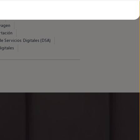
d
swagen
rtación
e Servicios Digitales (DSA)
igitales