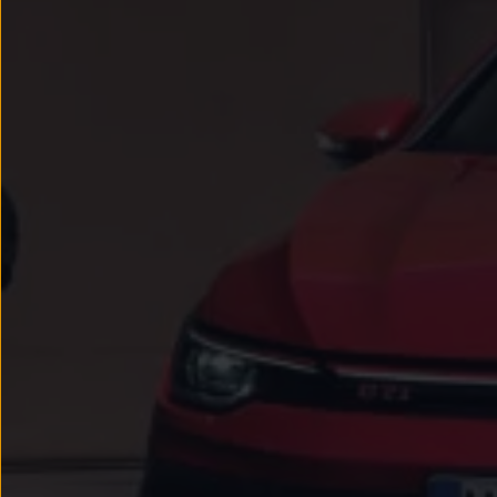
Passat
Tiguan
Touareg
Touran
t-roc-1
Asistencia en carretera