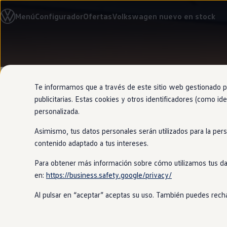
Modelos y configurador
Menú
Configurador
Ofertas
Volkswagen nuevo en stock
Nuevo ID. Cross
Vehículos Comerciales
Compra y ofertas
Volkswagen nuevo en stock
Ir
Ir
Volkswagen de ocasión
directamente
directamente
Financiación
al contenido
al pie de
My Renting
página
My Way
Te informamos que a través de este sitio web gestionado por
Seguros
publicitarias. Estas cookies y otros identificadores (como ide
Empresas
personalizada.
Autoescuelas
Eléctricos e híbridos
Asimismo, tus datos personales serán utilizados para la per
Más sobre eléctricos
Para ver
y se
Más sobre híbridos
contenido adaptado a tus intereses.
Plan Auto +
CAE
Para obtener más información sobre cómo utilizamos tus da
Etiquetas DGT
en:
https://business.safety.google/privacy/
Simulador de autonomía, carga y ahorro
Tu Nuevo
Golf
GTI
está equipado de s
Carga y autonomía
intermitentes dinámicos que enfatiza
Al pulsar en “aceptar” aceptas su uso. También puedes recha
Soluciones de carga
Tarifas de carga
Carga en casa
Modos de carga