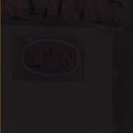
Llantas y neumáticos
Recambios Volkswagen
Accesorios y merchandising
Seguridad
Transporte
Entretenimiento
Personalización
Carga
Merchandising
Todo sobre tu Volkswagen
Tu coche conectado
Luces de advertencia
Manuales del coche
Información sobre EA189
Accede a My Volkswagen
Todo sobre tu Volkswagen
Información sobre Diésel XTL
Suscripción de mantenimiento Long Drive
Modelos anteriores
Beetle
Scirocco
Jetta
Sharan
Golf
Polo