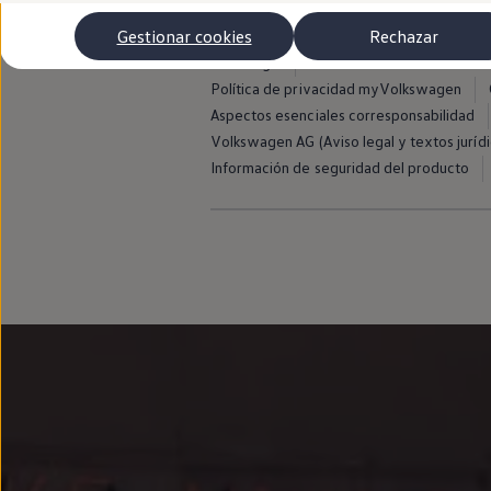
Autonomía
Clientes y posventa
Gestionar cookies
Rechazar
Club Volkswagen
Aviso legal
Avisos de licencia de terce
Ofertas posventa
Eventos y experiencias
Política de privacidad myVolkswagen
Beneficios Volkswagen
Aspectos esenciales corresponsabilidad
Asistencia en carretera
Volkswagen AG (Aviso legal y textos jurídi
Servicios de movilidad
Garantía del fabricante
Información de seguridad del producto
Beneficios del taller oficial
Rent-a-Car
Servicios digitales
Buscar servicios para tu modelo
Volkswagen Apps, inicio de sesión y tienda
Conectar el móvil con el vehículo
Actualizaciones del software, los mapas y las e
Mantenimiento y reparaciones
Revisiones e ITV
Aceite y líquidos del motor
Baterías
Frenos
Motor y chasis
Aire acondicionado y filtros
Faros y lunas
Carrocería y pintura