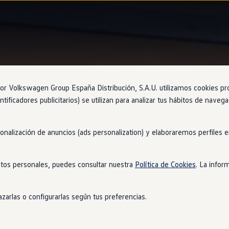
Faros
 Volkswagen Group España Distribución, S.A.U. utilizamos cookies propi
ntificadores publicitarios) se utilizan para analizar tus hábitos de nave
sonalización de anuncios (ads personalization) y elaboraremos perfiles
r visto
tos personales, puedes consultar nuestra
Política de Cookies
. La infor
erie con unas luces
LED
Matrix
IQ.LIGHT
que se extienden hasta l
n su naturaleza deportiva.
zarlas o configurarlas según tus preferencias.