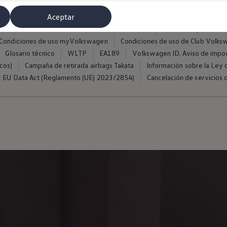
Aceptar
ros
Condiciones de uso
Política de cookies
Política de privacida
Condiciones de uso myVolkswagen
Condiciones de uso de Club Volk
Glosario técnico
WLTP
EA189
Volkswagen ID. Aviso de impo
cos)
Campaña de retirada airbags Takata
Información sobre la Ley d
EU Data Act (Reglamento (UE) 2023/2854)
Cancelación de servicios d
misoras de radio