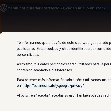
Modelos y configurador
Menú
Configurador
Ofertas
Volkswagen nuevo en stock
Nuevo ID. Cross
Vehículos Comerciales
Compra y ofertas
Volkswagen nuevo en stock
Ir
Ir
Volkswagen de ocasión
directamente
directamente
Financiación
al contenido
al pie de
My Renting
página
My Way
Te informamos que a través de este sitio web gestionado por
Seguros
publicitarias. Estas cookies y otros identificadores (como ide
Empresas
personalizada.
Autoescuelas
Eléctricos e híbridos
Asimismo, tus datos personales serán utilizados para la per
Más sobre eléctricos
Aparcar tu 
Más sobre híbridos
contenido adaptado a tus intereses.
Plan Auto +
CAE
Para obtener más información sobre cómo utilizamos tus da
sencillo
Etiquetas DGT
en:
https://business.safety.google/privacy/
Simulador de autonomía, carga y ahorro
Carga y autonomía
Al pulsar en “aceptar” aceptas su uso. También puedes recha
Soluciones de carga
Tarifas de carga
Con el asistente de aparcamiento
Pa
Carga en casa
del resto de maniobras. Además, tamb
Modos de carga