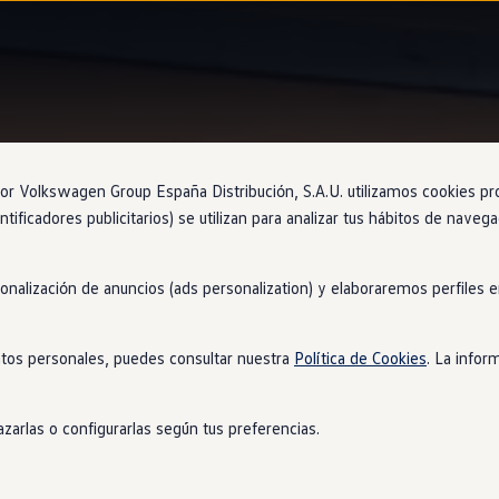
Asistente de aparcamiento
 Volkswagen Group España Distribución, S.A.U. utilizamos cookies propi
ntificadores publicitarios) se utilizan para analizar tus hábitos de nave
sonalización de anuncios (ads personalization) y elaboraremos perfiles
Nuevo
Golf
GTI
es muc
tos personales, puedes consultar nuestra
Política de Cookies
. La infor
zarlas o configurarlas según tus preferencias.
rk
Assist Plus opcional solo tendrás que acelerar, cambiar de marc
ién te dirá si la plaza de aparcamiento es lo bastante grande pa