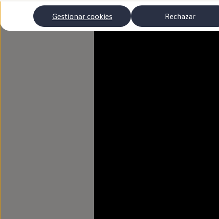
Autonomía
Clientes y posventa
Gestionar cookies
Rechazar
Club Volkswagen
Ofertas posventa
Eventos y experiencias
Beneficios Volkswagen
Asistencia en carretera
Servicios de movilidad
Garantía del fabricante
Beneficios del taller oficial
Rent-a-Car
Servicios digitales
Buscar servicios para tu modelo
Volkswagen Apps, inicio de sesión y tienda
Conectar el móvil con el vehículo
Actualizaciones del software, los mapas y las e
Mantenimiento y reparaciones
Revisiones e ITV
Aceite y líquidos del motor
Baterías
Frenos
Motor y chasis
Aire acondicionado y filtros
Faros y lunas
Carrocería y pintura