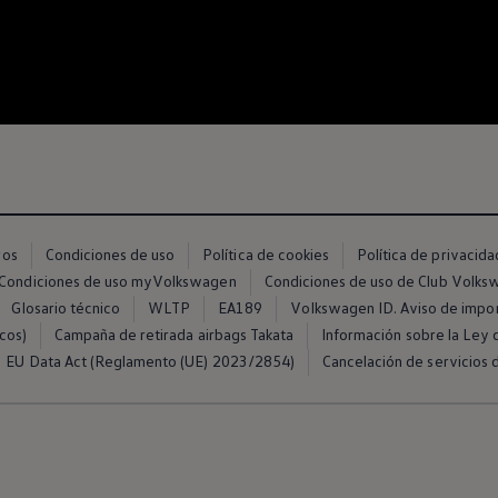
ros
Condiciones de uso
Política de cookies
Política de privacida
Condiciones de uso myVolkswagen
Condiciones de uso de Club Volk
Glosario técnico
WLTP
EA189
Volkswagen ID. Aviso de impo
cos)
Campaña de retirada airbags Takata
Información sobre la Ley d
EU Data Act (Reglamento (UE) 2023/2854)
Cancelación de servicios d