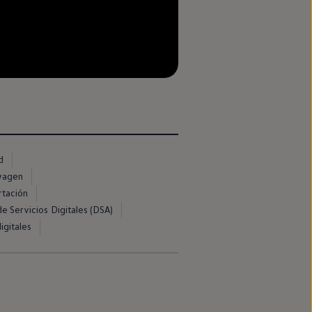
d
swagen
rtación
e Servicios Digitales (DSA)
igitales