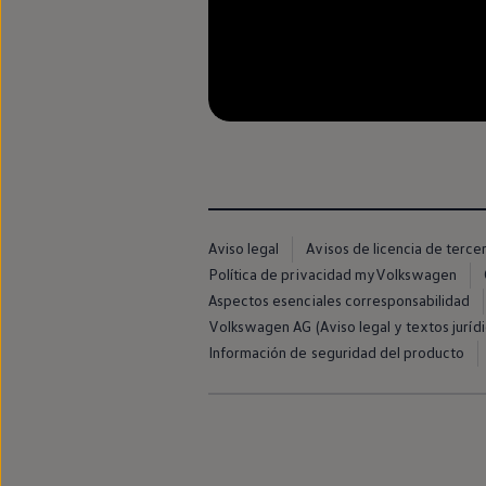
Llantas y neumáticos
Recambios Volkswagen
Accesorios y merchandising
Seguridad
Transporte
Entretenimiento
Personalización
Carga
Merchandising
Todo sobre tu Volkswagen
Tu coche conectado
Luces de advertencia
Manuales del coche
Aviso legal
Avisos de licencia de terce
Información sobre EA189
Política de privacidad myVolkswagen
Accede a My Volkswagen
Aspectos esenciales corresponsabilidad
Todo sobre tu Volkswagen
Información sobre Diésel XTL
Volkswagen AG (Aviso legal y textos jurídi
Suscripción de mantenimiento Long Drive
Información de seguridad del producto
Modelos anteriores
Beetle
Scirocco
Jetta
Sharan
Golf
Polo