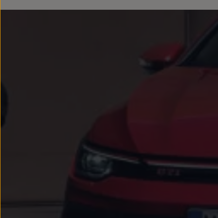
Passat
Tiguan
Touareg
Touran
t-roc-1
Asistencia en carretera