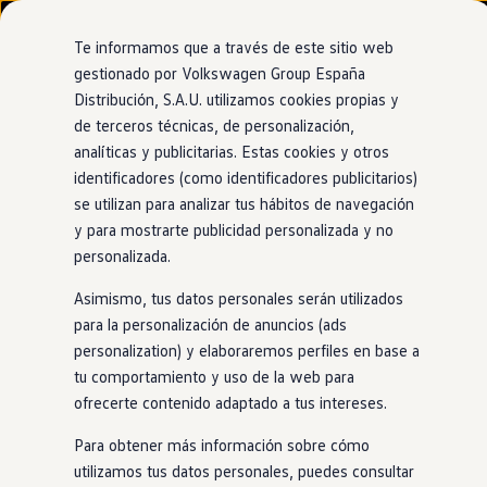
Modelos y configurador
Nuevo ID. Cross
Te informamos que a través de este sitio web
Vehículos Comerciales
gestionado por Volkswagen Group España
Compra y ofertas
Distribución, S.A.U. utilizamos cookies propias y
Ir
Ir
Volkswagen nuevo en stock
directamente
directamente
Volkswagen de ocasión
de terceros técnicas, de personalización,
al contenido
al pie de
Financiación
analíticas y publicitarias. Estas cookies y otros
página
My Renting
identificadores (como identificadores publicitarios)
My Way
Seguros
se utilizan para analizar tus hábitos de navegación
Empresas
y para mostrarte publicidad personalizada y no
Autoescuelas
personalizada.
Eléctricos e híbridos
Más sobre eléctricos
Asimismo, tus datos personales serán utilizados
Más sobre híbridos
Plan Auto +
para la personalización de anuncios (ads
CAE
personalization) y elaboraremos perfiles en base a
Etiquetas DGT
tu comportamiento y uso de la web para
Simulador de autonomía, carga y ahorro
Carga y autonomía
ofrecerte contenido adaptado a tus intereses.
Soluciones de carga
Tarifas de carga
Para obtener más información sobre cómo
Carga en casa
utilizamos tus datos personales, puedes consultar
Modos de carga