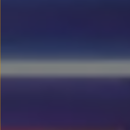
Llantas y neumáticos
Recambios Volkswagen
Accesorios y merchandising
Seguridad
Transporte
Entretenimiento
Personalización
Carga
Merchandising
Todo sobre tu Volkswagen
Tu coche conectado
Luces de advertencia
Manuales del coche
Información sobre EA189
Accede a My Volkswagen
Todo sobre tu Volkswagen
Información sobre Diésel XTL
Suscripción de mantenimiento Long Drive
Modelos anteriores
Beetle
Scirocco
Jetta
Sharan
Golf
Polo