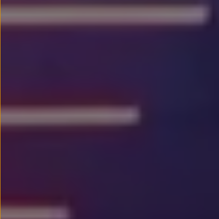
Passat
Tiguan
Touareg
Touran
t-roc-1
Asistencia en carretera