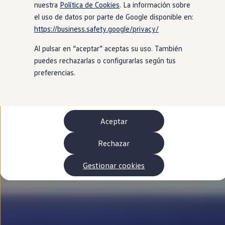
Autonomía
nuestra
Política de Cookies
. La información sobre
Clientes y posventa
el uso de datos por parte de Google disponible en:
Club Volkswagen
https://business.safety.google/privacy/
Ofertas posventa
Eventos y experiencias
Al pulsar en “aceptar” aceptas su uso. También
Beneficios Volkswagen
Asistencia en carretera
puedes rechazarlas o configurarlas según tus
Servicios de movilidad
preferencias.
Garantía del fabricante
Beneficios del taller oficial
Rent-a-Car
Servicios digitales
Buscar servicios para tu modelo
Aceptar
Volkswagen Apps, inicio de sesión y tienda
Conectar el móvil con el vehículo
Actualizaciones del software, los mapas y las e
Rechazar
Mantenimiento y reparaciones
Revisiones e ITV
Gestionar cookies
Aceite y líquidos del motor
Baterías
Frenos
Motor y chasis
Aire acondicionado y filtros
Faros y lunas
Carrocería y pintura