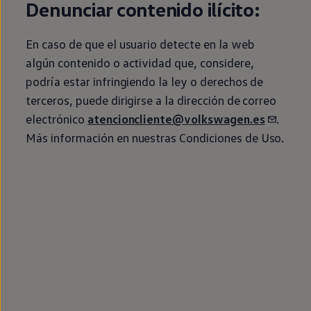
Denunciar contenido ilícito:
Passat
Tiguan
Touareg
En caso de que el usuario detecte
en
la web
Touran
t-roc-1
algún contenido o actividad que, considere,
Asistencia en carretera
podría estar infringiendo la ley o derechos de
terceros, puede dirigirse a la dirección de correo
electrónico
atencioncliente@volkswagen.es
.
Más información
en
nuestras Condiciones de Uso.