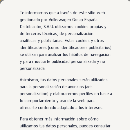
Modelos y configurador
Nuevo ID. Cross
Te informamos que a través de este sitio web
Vehículos Comerciales
gestionado por Volkswagen Group España
Compra y ofertas
Página de inicio
Volkswagen España
Ley de Servicios Digitales
Distribución, S.A.U. utilizamos cookies propias y
Ir
Ir
Volkswagen nuevo en stock
directamente
directamente
Volkswagen de ocasión
de terceros técnicas, de personalización,
al contenido
al pie de
Financiación
analíticas y publicitarias. Estas cookies y otros
página
My Renting
identificadores (como identificadores publicitarios)
My Way
Información sobre la
Seguros
se utilizan para analizar tus hábitos de navegación
Empresas
y para mostrarte publicidad personalizada y no
Autoescuelas
Ley de Servicios
personalizada.
Eléctricos e híbridos
Más sobre eléctricos
Asimismo, tus datos personales serán utilizados
Más sobre híbridos
Digitales (
“
Digital
Plan Auto +
para la personalización de anuncios (ads
CAE
personalization) y elaboraremos perfiles en base a
Services Act”, “DSA”)
Etiquetas DGT
tu comportamiento y uso de la web para
Simulador de autonomía, carga y ahorro
Carga y autonomía
ofrecerte contenido adaptado a tus intereses.
como plataforma
en
Soluciones de carga
Tarifas de carga
Para obtener más información sobre cómo
Carga en casa
línea para la venta de
utilizamos tus datos personales, puedes consultar
Modos de carga