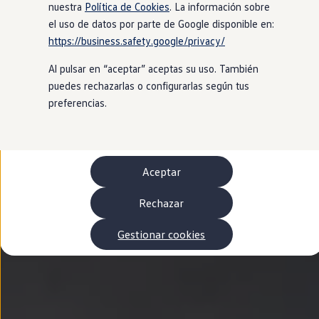
Autonomía
nuestra
Política de Cookies
. La información sobre
Clientes y posventa
el uso de datos por parte de Google disponible en:
Club Volkswagen
https://business.safety.google/privacy/
Ofertas posventa
Eventos y experiencias
Al pulsar en “aceptar” aceptas su uso. También
Beneficios Volkswagen
Asistencia en carretera
puedes rechazarlas o configurarlas según tus
Servicios de movilidad
preferencias.
Garantía del fabricante
Beneficios del taller oficial
Rent-a-Car
Servicios digitales
Buscar servicios para tu modelo
Aceptar
Volkswagen Apps, inicio de sesión y tienda
Conectar el móvil con el vehículo
Actualizaciones del software, los mapas y las e
Rechazar
Mantenimiento y reparaciones
Revisiones e ITV
Gestionar cookies
Aceite y líquidos del motor
Baterías
Frenos
Motor y chasis
Aire acondicionado y filtros
Faros y lunas
Carrocería y pintura