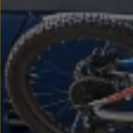
Passat
Tiguan
Touareg
Touran
t-roc-1
Asistencia en carretera