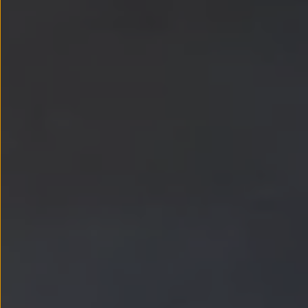
Llantas y neumáticos
Recambios Volkswagen
Accesorios y merchandising
Seguridad
Transporte
Entretenimiento
Personalización
Carga
Merchandising
Todo sobre tu Volkswagen
Tu coche conectado
Luces de advertencia
Manuales del coche
Información sobre EA189
Accede a My Volkswagen
Todo sobre tu Volkswagen
Información sobre Diésel XTL
Suscripción de mantenimiento Long Drive
Modelos anteriores
Beetle
Scirocco
Jetta
Sharan
Golf
Polo