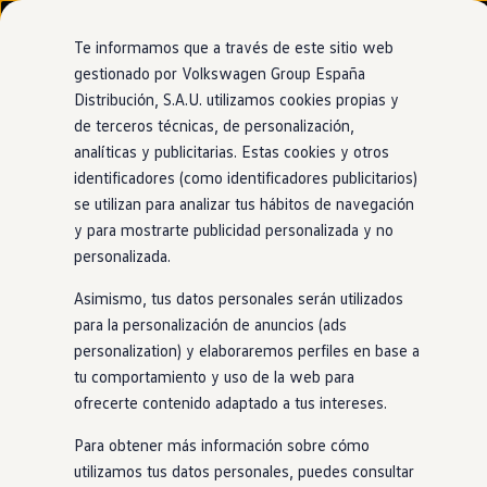
Modelos y configurador
Nuevo ID. Cross
Te informamos que a través de este sitio web
Vehículos Comerciales
gestionado por Volkswagen Group España
Compra y ofertas
Distribución, S.A.U. utilizamos cookies propias y
Ir
Ir
Volkswagen nuevo en stock
directamente
directamente
Volkswagen de ocasión
de terceros técnicas, de personalización,
al contenido
al pie de
Financiación
analíticas y publicitarias. Estas cookies y otros
página
My Renting
identificadores (como identificadores publicitarios)
My Way
Seguros
se utilizan para analizar tus hábitos de navegación
Empresas
y para mostrarte publicidad personalizada y no
Autoescuelas
personalizada.
Eléctricos e híbridos
Más sobre eléctricos
Asimismo, tus datos personales serán utilizados
Más sobre híbridos
Plan Auto +
para la personalización de anuncios (ads
CAE
personalization) y elaboraremos perfiles en base a
Etiquetas DGT
tu comportamiento y uso de la web para
Simulador de autonomía, carga y ahorro
Carga y autonomía
ofrecerte contenido adaptado a tus intereses.
Soluciones de carga
Tarifas de carga
Para obtener más información sobre cómo
Carga en casa
utilizamos tus datos personales, puedes consultar
Modos de carga