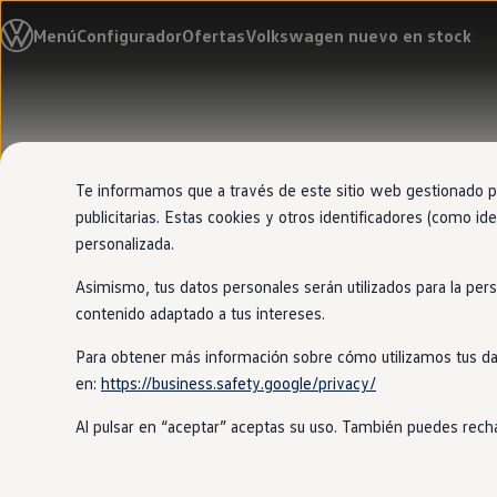
Modelos y configurador
Menú
Configurador
Ofertas
Volkswagen nuevo en stock
Nuevo ID. Cross
Vehículos Comerciales
Compra y ofertas
Volkswagen nuevo en stock
Ir
Ir
Volkswagen de ocasión
directamente
directamente
Financiación
al contenido
al pie de
My Renting
página
My Way
Te informamos que a través de este sitio web gestionado por
Seguros
publicitarias. Estas cookies y otros identificadores (como ide
Empresas
personalizada.
Autoescuelas
Eléctricos e híbridos
Asimismo, tus datos personales serán utilizados para la per
Más sobre eléctricos
Más sobre híbridos
contenido adaptado a tus intereses.
Plan Auto +
CAE
Para obtener más información sobre cómo utilizamos tus da
Etiquetas DGT
en:
https://business.safety.google/privacy/
Simulador de autonomía, carga y ahorro
Carga y autonomía
Al pulsar en “aceptar” aceptas su uso. También puedes recha
Soluciones de carga
Tarifas de carga
Carga en casa
Modos de carga