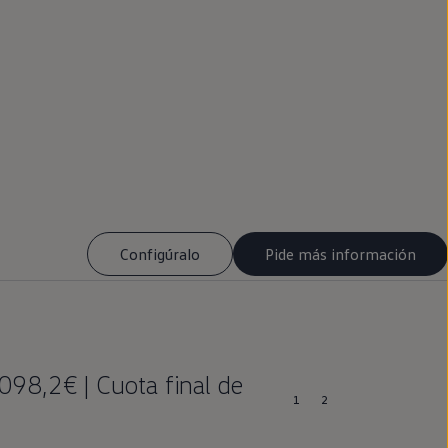
Configúralo
Pide más información
098,2€ | Cuota final de
1
2