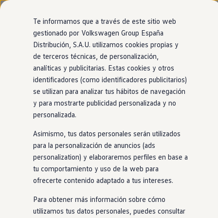
Modelos y configurador
Nuevo ID. Cross
Te informamos que a través de este sitio web
Vehículos Comerciales
gestionado por Volkswagen Group España
Compra y ofertas
Página de inicio
Buscador de concesionarios y talleres
Distribución, S.A.U. utilizamos cookies propias y
Ir
Ir
Volkswagen nuevo en stock
directamente
directamente
Volkswagen de ocasión
de terceros técnicas, de personalización,
al contenido
al pie de
Financiación
analíticas y publicitarias. Estas cookies y otros
página
My Renting
identificadores (como identificadores publicitarios)
My Way
Red
Volkswagen
Seguros
se utilizan para analizar tus hábitos de navegación
Empresas
y para mostrarte publicidad personalizada y no
Autoescuelas
personalizada.
Eléctricos e híbridos
Encuentra el concesionario o Servicio Oficial de
Más sobre eléctricos
Asimismo, tus datos personales serán utilizados
Más sobre híbridos
Volkswagen
que está más cerca de ti.
Plan Auto +
para la personalización de anuncios (ads
CAE
personalization) y elaboraremos perfiles en base a
Etiquetas DGT
tu comportamiento y uso de la web para
Simulador de autonomía, carga y ahorro
Carga y autonomía
ofrecerte contenido adaptado a tus intereses.
Soluciones de carga
Tarifas de carga
Para obtener más información sobre cómo
Carga en casa
utilizamos tus datos personales, puedes consultar
Modos de carga