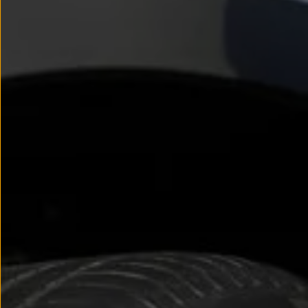
Passat
Tiguan
Touareg
Touran
t-roc-1
Asistencia en carretera