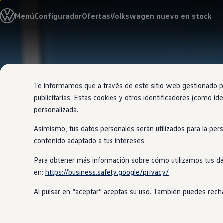
Modelos y configurador
Menú
Configurador
Ofertas
Volkswagen nuevo en stock
Nuevo ID. Cross
Vehículos Comerciales
Compra y ofertas
Volkswagen nuevo en stock
Ir
Ir
Volkswagen de ocasión
directamente
directamente
Financiación
al contenido
al pie de
My Renting
página
My Way
Te informamos que a través de este sitio web gestionado por
Seguros
publicitarias. Estas cookies y otros identificadores (como ide
Empresas
personalizada.
Autoescuelas
Eléctricos e híbridos
Asimismo, tus datos personales serán utilizados para la per
Más sobre eléctricos
Más sobre híbridos
contenido adaptado a tus intereses.
Plan Auto +
CAE
Para obtener más información sobre cómo utilizamos tus da
Etiquetas DGT
en:
https://business.safety.google/privacy/
Simulador de autonomía, carga y ahorro
Carga y autonomía
Al pulsar en “aceptar” aceptas su uso. También puedes recha
Soluciones de carga
Tarifas de carga
Carga en casa
Modos de carga