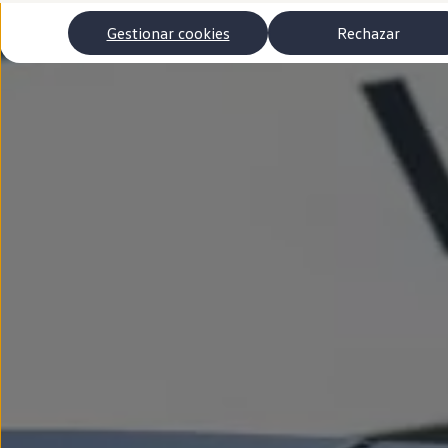
Autonomía
Clientes y posventa
Gestionar cookies
Rechazar
Club Volkswagen
Ofertas posventa
Eventos y experiencias
Beneficios Volkswagen
Asistencia en carretera
Servicios de movilidad
Garantía del fabricante
Beneficios del taller oficial
Rent-a-Car
Servicios digitales
Buscar servicios para tu modelo
Volkswagen Apps, inicio de sesión y tienda
Conectar el móvil con el vehículo
Actualizaciones del software, los mapas y las e
Mantenimiento y reparaciones
Revisiones e ITV
Aceite y líquidos del motor
Baterías
Frenos
Motor y chasis
Aire acondicionado y filtros
Faros y lunas
Carrocería y pintura