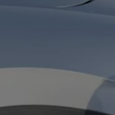
Llantas y neumáticos
Recambios Volkswagen
Accesorios y merchandising
Seguridad
Transporte
Entretenimiento
Personalización
Carga
Merchandising
Todo sobre tu Volkswagen
Tu coche conectado
Luces de advertencia
Manuales del coche
Información sobre EA189
Accede a My Volkswagen
Todo sobre tu Volkswagen
Información sobre Diésel XTL
Suscripción de mantenimiento Long Drive
Modelos anteriores
Beetle
Scirocco
Jetta
Sharan
Golf
Polo