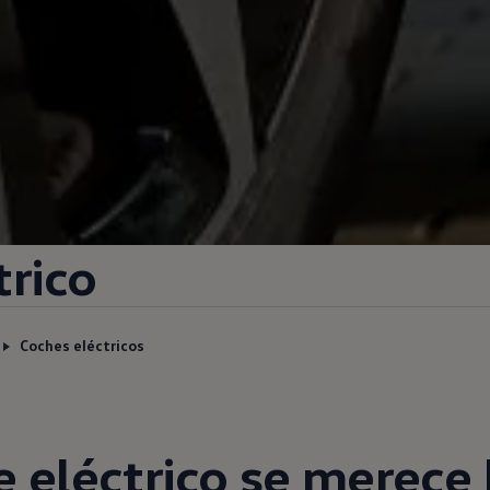
trico
Coches eléctricos
e
eléctrico
se merece 