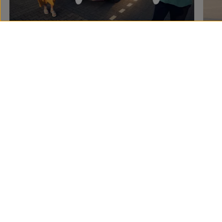
Finan
Tu 
Desc
My
Way
Lo más
inteligente
Descubre más