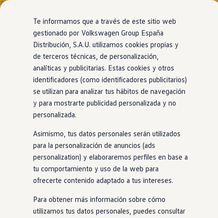
Modelos y configurador
Página de inicio
Compra y ofertas
Nuevo ID. Cross
Te informamos que a través de este sitio web
Vehículos Comerciales
gestionado por Volkswagen Group España
Compra y ofertas
Distribución, S.A.U. utilizamos cookies propias y
Ir
Ir
Volkswagen nuevo en stock
Ofertas
directamente
directamente
Volkswagen de ocasión
de terceros técnicas, de personalización,
al contenido
al pie de
Financiación
analíticas y publicitarias. Estas cookies y otros
Tu
Volkswagen
,
al mejor precio
página
My Renting
identificadores (como identificadores publicitarios)
My Way
Seguros
se utilizan para analizar tus hábitos de navegación
Empresas
y para mostrarte publicidad personalizada y no
Autoescuelas
personalizada.
Eléctricos e híbridos
Más sobre eléctricos
Asimismo, tus datos personales serán utilizados
Más sobre híbridos
Plan Auto +
para la personalización de anuncios (ads
CAE
personalization) y elaboraremos perfiles en base a
Etiquetas DGT
tu comportamiento y uso de la web para
Simulador de autonomía, carga y ahorro
Carga y autonomía
ofrecerte contenido adaptado a tus intereses.
Soluciones de carga
Tarifas de carga
Para obtener más información sobre cómo
Carga en casa
utilizamos tus datos personales, puedes consultar
Modos de carga