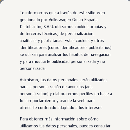
Modelos y configurador
Nuevo ID. Cross
Te informamos que a través de este sitio web
Vehículos Comerciales
gestionado por Volkswagen Group España
Compra y ofertas
Página de inicio
Volkswagen España
Distribución, S.A.U. utilizamos cookies propias y
Ir
Ir
Volkswagen nuevo en stock
Información de seguridad del producto
directamente
directamente
Volkswagen de ocasión
de terceros técnicas, de personalización,
al contenido
al pie de
Financiación
analíticas y publicitarias. Estas cookies y otros
página
My Renting
identificadores (como identificadores publicitarios)
My Way
Seguros
se utilizan para analizar tus hábitos de navegación
Información de
Empresas
y para mostrarte publicidad personalizada y no
Autoescuelas
personalizada.
Eléctricos e híbridos
seguridad del
Más sobre eléctricos
Asimismo, tus datos personales serán utilizados
Más sobre híbridos
Plan Auto +
producto (Product
para la personalización de anuncios (ads
CAE
personalization) y elaboraremos perfiles en base a
Etiquetas DGT
safety information)
tu comportamiento y uso de la web para
Simulador de autonomía, carga y ahorro
Carga y autonomía
ofrecerte contenido adaptado a tus intereses.
Soluciones de carga
Tarifas de carga
Para obtener más información sobre cómo
Carga en casa
utilizamos tus datos personales, puedes consultar
Modos de carga