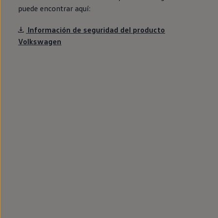
Llantas y neumáticos
puede encontrar aquí:
Recambios Volkswagen
Accesorios y merchandising
Información de seguridad del producto
Seguridad
Transporte
Volkswagen
Entretenimiento
Personalización
Carga
Merchandising
Todo sobre tu Volkswagen
Tu coche conectado
Luces de advertencia
Manuales del coche
Información sobre EA189
Accede a My Volkswagen
Todo sobre tu Volkswagen
Información sobre Diésel XTL
Suscripción de mantenimiento Long Drive
Modelos anteriores
Beetle
Scirocco
Jetta
Sharan
Golf
Polo