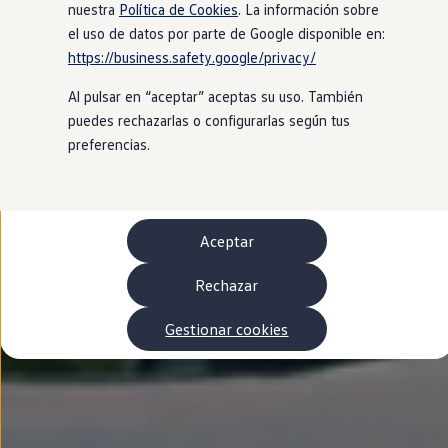
Autonomía
nuestra
Política de Cookies
. La información sobre
Clientes y posventa
el uso de datos por parte de Google disponible en:
Club Volkswagen
https://business.safety.google/privacy/
Ofertas posventa
Eventos y experiencias
Al pulsar en “aceptar” aceptas su uso. También
Beneficios Volkswagen
Asistencia en carretera
puedes rechazarlas o configurarlas según tus
Servicios de movilidad
preferencias.
Garantía del fabricante
Beneficios del taller oficial
Rent-a-Car
Servicios digitales
Buscar servicios para tu modelo
Aceptar
Volkswagen Apps, inicio de sesión y tienda
Conectar el móvil con el vehículo
Actualizaciones del software, los mapas y las e
Rechazar
Mantenimiento y reparaciones
Revisiones e ITV
Gestionar cookies
Aceite y líquidos del motor
Baterías
Frenos
Motor y chasis
Aire acondicionado y filtros
Faros y lunas
Carrocería y pintura