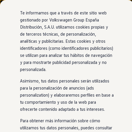
Modelos y configurador
Nuevo ID. Cross
Te informamos que a través de este sitio web
Vehículos Comerciales
gestionado por Volkswagen Group España
Compra y ofertas
Distribución, S.A.U. utilizamos cookies propias y
Ir
Ir
Volkswagen nuevo en stock
directamente
directamente
Volkswagen de ocasión
de terceros técnicas, de personalización,
al contenido
al pie de
Financiación
analíticas y publicitarias. Estas cookies y otros
página
My Renting
identificadores (como identificadores publicitarios)
My Way
Seguros
se utilizan para analizar tus hábitos de navegación
Empresas
y para mostrarte publicidad personalizada y no
Autoescuelas
personalizada.
Eléctricos e híbridos
Más sobre eléctricos
Asimismo, tus datos personales serán utilizados
Más sobre híbridos
Plan Auto +
para la personalización de anuncios (ads
CAE
personalization) y elaboraremos perfiles en base a
Etiquetas DGT
tu comportamiento y uso de la web para
Simulador de autonomía, carga y ahorro
Carga y autonomía
ofrecerte contenido adaptado a tus intereses.
Soluciones de carga
Tarifas de carga
Para obtener más información sobre cómo
Carga en casa
utilizamos tus datos personales, puedes consultar
Modos de carga