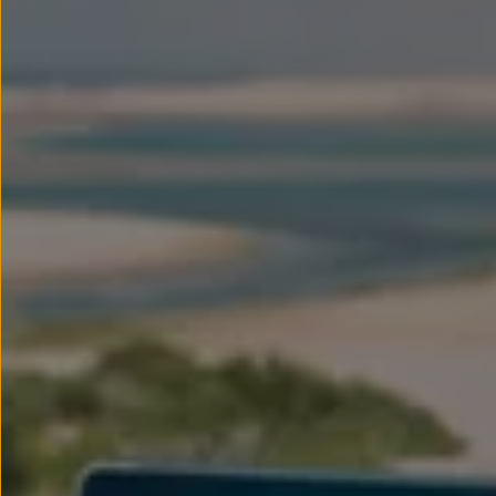
Llantas y neumáticos
Recambios Volkswagen
Accesorios y merchandising
Seguridad
Transporte
Entretenimiento
Personalización
Carga
Merchandising
Todo sobre tu Volkswagen
Tu coche conectado
Luces de advertencia
Manuales del coche
Información sobre EA189
Accede a My Volkswagen
Todo sobre tu Volkswagen
Información sobre Diésel XTL
Suscripción de mantenimiento Long Drive
Modelos anteriores
Beetle
Scirocco
Jetta
Sharan
Golf
Polo