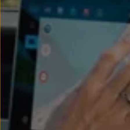
Passat
Tiguan
Touareg
Touran
t-roc-1
Asistencia en carretera