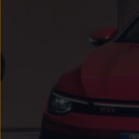
Passat
Tiguan
Touareg
Touran
t-roc-1
Asistencia en carretera