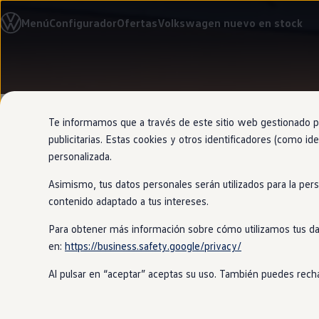
Modelos y configurador
Menú
Configurador
Ofertas
Volkswagen nuevo en stock
Nuevo ID. Cross
Vehículos Comerciales
Compra y ofertas
Volkswagen nuevo en stock
Ir
Ir
Volkswagen de ocasión
directamente
directamente
Financiación
al contenido
al pie de
My Renting
página
My Way
Te informamos que a través de este sitio web gestionado por
Seguros
publicitarias. Estas cookies y otros identificadores (como ide
Empresas
personalizada.
Autoescuelas
Eléctricos e híbridos
Asimismo, tus datos personales serán utilizados para la per
Más sobre eléctricos
Mantiene la
Más sobre híbridos
contenido adaptado a tus intereses.
Plan Auto +
CAE
Para obtener más información sobre cómo utilizamos tus da
Etiquetas DGT
en:
https://business.safety.google/privacy/
Simulador de autonomía, carga y ahorro
Este asistente se adapta al tráfico q
Carga y autonomía
tengas que pisar el acelerador. Ademá
Al pulsar en “aceptar” aceptas su uso. También puedes recha
Soluciones de carga
de delante.
Tarifas de carga
Carga en casa
Modos de carga