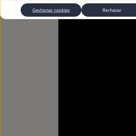
Autonomía
Clientes y posventa
Gestionar cookies
Rechazar
Club Volkswagen
Ofertas posventa
Eventos y experiencias
Beneficios Volkswagen
Asistencia en carretera
Servicios de movilidad
Garantía del fabricante
Beneficios del taller oficial
Rent-a-Car
Servicios digitales
Buscar servicios para tu modelo
Volkswagen Apps, inicio de sesión y tienda
Conectar el móvil con el vehículo
Actualizaciones del software, los mapas y las e
Mantenimiento y reparaciones
Revisiones e ITV
Aceite y líquidos del motor
Baterías
Frenos
Motor y chasis
Aire acondicionado y filtros
Faros y lunas
Carrocería y pintura