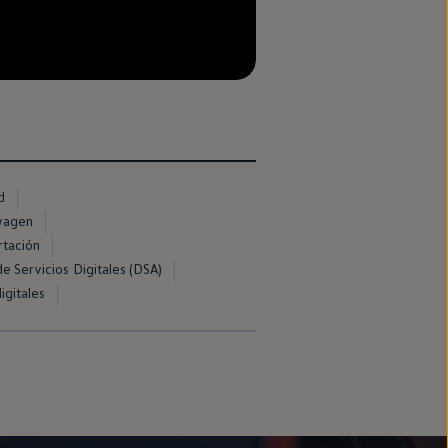
d
swagen
rtación
e Servicios Digitales (DSA)
igitales