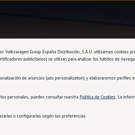
Control
de crucero adaptativo
 Volkswagen Group España Distribución, S.A.U. utilizamos cookies propi
ntificadores publicitarios) se utilizan para analizar tus hábitos de nave
sonalización de anuncios (ads personalization) y elaboraremos perfiles
 velocidad
y la distan
tos personales, puedes consultar nuestra
Política de Cookies
. La infor
ue te rodea para que, cuando te apetezca, tu Nuevo
Golf
GTI
manten
s, te ayuda a prevenir accidentes al ajustar
en
todo momento la ve
zarlas o configurarlas según tus preferencias.