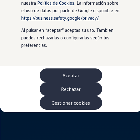
Autonomía
nuestra
Política de Cookies
. La información sobre
Clientes y posventa
el uso de datos por parte de Google disponible en:
Club Volkswagen
https://business.safety.google/privacy/
Ofertas posventa
Eventos y experiencias
Al pulsar en “aceptar” aceptas su uso. También
Beneficios Volkswagen
Asistencia en carretera
puedes rechazarlas o configurarlas según tus
Servicios de movilidad
preferencias.
Garantía del fabricante
Beneficios del taller oficial
Rent-a-Car
Servicios digitales
Buscar servicios para tu modelo
Aceptar
Volkswagen Apps, inicio de sesión y tienda
Conectar el móvil con el vehículo
Actualizaciones del software, los mapas y las e
Rechazar
Mantenimiento y reparaciones
Revisiones e ITV
Gestionar cookies
Aceite y líquidos del motor
Baterías
Frenos
Motor y chasis
Aire acondicionado y filtros
Faros y lunas
Carrocería y pintura