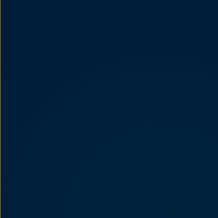
Passat
Tiguan
Touareg
Touran
t-roc-1
Asistencia en carretera