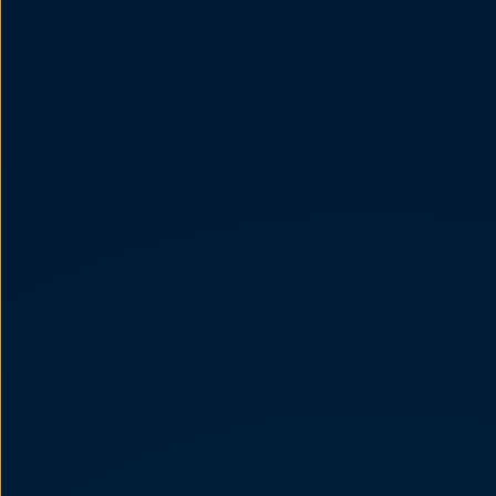
Llantas y neumáticos
Recambios Volkswagen
Accesorios y merchandising
Seguridad
Transporte
Entretenimiento
Personalización
Carga
Merchandising
Todo sobre tu Volkswagen
Tu coche conectado
Luces de advertencia
Manuales del coche
Información sobre EA189
Accede a My Volkswagen
Todo sobre tu Volkswagen
Información sobre Diésel XTL
Suscripción de mantenimiento Long Drive
Modelos anteriores
Beetle
Scirocco
Jetta
Sharan
Golf
Polo