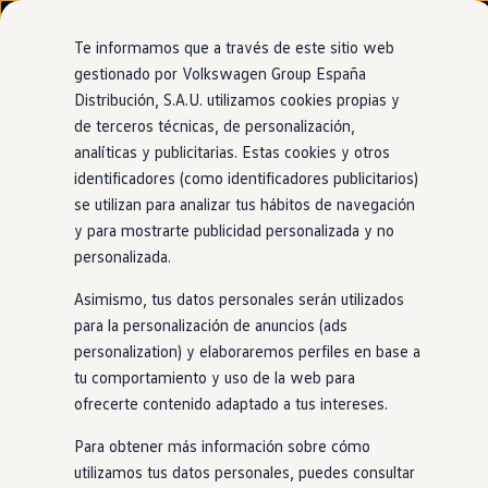
Modelos y configurador
Nuevo ID. Cross
Te informamos que a través de este sitio web
Vehículos Comerciales
gestionado por Volkswagen Group España
Compra y ofertas
Distribución, S.A.U. utilizamos cookies propias y
Ir
Ir
Volkswagen nuevo en stock
directamente
directamente
Volkswagen de ocasión
de terceros técnicas, de personalización,
al contenido
al pie de
Financiación
analíticas y publicitarias. Estas cookies y otros
página
My Renting
identificadores (como identificadores publicitarios)
My Way
Seguros
se utilizan para analizar tus hábitos de navegación
Empresas
y para mostrarte publicidad personalizada y no
Autoescuelas
personalizada.
Eléctricos e híbridos
Más sobre eléctricos
Asimismo, tus datos personales serán utilizados
Más sobre híbridos
Plan Auto +
para la personalización de anuncios (ads
CAE
personalization) y elaboraremos perfiles en base a
Etiquetas DGT
tu comportamiento y uso de la web para
Simulador de autonomía, carga y ahorro
Carga y autonomía
ofrecerte contenido adaptado a tus intereses.
Soluciones de carga
Tarifas de carga
Para obtener más información sobre cómo
Carga en casa
utilizamos tus datos personales, puedes consultar
Modos de carga