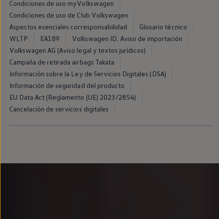
Condiciones de uso myVolkswagen
Llantas y neumáticos
Recambios Volkswagen
Condiciones de uso de Club Volkswagen
Accesorios y merchandising
Aspectos esenciales corresponsabilidad
Glosario técnico
Seguridad
WLTP
EA189
Volkswagen ID. Aviso de importación
Transporte
Entretenimiento
Volkswagen AG (Aviso legal y textos jurídicos)
Personalización
Campaña de retirada airbags Takata
Carga
Información sobre la Ley de Servicios Digitales (DSA)
Merchandising
Todo sobre tu Volkswagen
Información de seguridad del producto
Tu coche conectado
EU Data Act (Reglamento (UE) 2023/2854)
Luces de advertencia
Cancelación de servicios digitales
Manuales del coche
Información sobre EA189
Accede a My Volkswagen
Todo sobre tu Volkswagen
Información sobre Diésel XTL
Suscripción de mantenimiento Long Drive
Modelos anteriores
Beetle
Scirocco
Jetta
Sharan
Golf
Polo