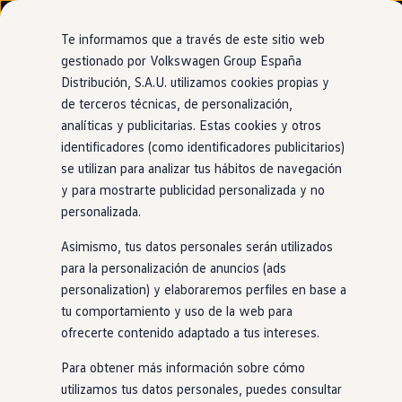
Modelos y configurador
Nuevo ID. Cross
Te informamos que a través de este sitio web
Vehículos Comerciales
gestionado por Volkswagen Group España
Compra y ofertas
Distribución, S.A.U. utilizamos cookies propias y
Ir
Ir
Volkswagen nuevo en stock
directamente
directamente
Volkswagen de ocasión
de terceros técnicas, de personalización,
Asistente para emergencias
al contenido
al pie de
Financiación
analíticas y publicitarias. Estas cookies y otros
página
My Renting
identificadores (como identificadores publicitarios)
My Way
Seguros
se utilizan para analizar tus hábitos de navegación
Empresas
y para mostrarte publicidad personalizada y no
Asume el control del
Autoescuelas
personalizada.
Eléctricos e híbridos
Más sobre eléctricos
coche
cuando más lo
Asimismo, tus datos personales serán utilizados
Más sobre híbridos
Plan Auto +
para la personalización de anuncios (ads
necesitas
CAE
personalization) y elaboraremos perfiles en base a
Etiquetas DGT
tu comportamiento y uso de la web para
Simulador de autonomía, carga y ahorro
Carga y autonomía
ofrecerte contenido adaptado a tus intereses.
En caso de emergencia médica, tu Nuevo
Golf
GTI
responde
Soluciones de carga
Tarifas de carga
por ti e intenta que recuperes el control de tu
coche
Para obtener más información sobre cómo
Carga en casa
mediante pequeñas frenadas, alertas sonoras y ligeros
utilizamos tus datos personales, puedes consultar
Modos de carga