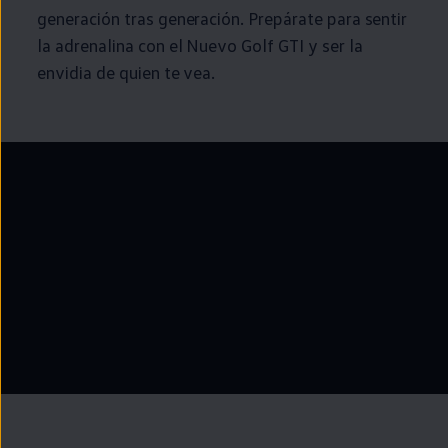
generación tras generación. Prepárate para sentir
la adrenalina con el Nuevo
Golf
GTI
y ser la
envidia de quien te vea.
--:--
Remaining time, --: