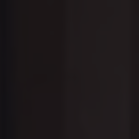
Passat
Tiguan
Touareg
Touran
t-roc-1
Asistencia en carretera