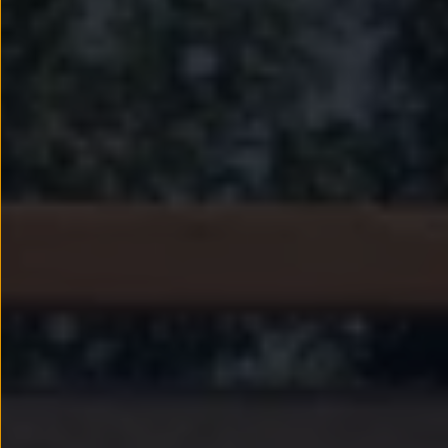
Passat
Tiguan
Touareg
Touran
t-roc-1
Asistencia en carretera