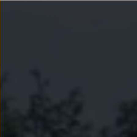
Llantas y neumáticos
Recambios Volkswagen
Accesorios y merchandising
Seguridad
Transporte
Entretenimiento
Personalización
Carga
Merchandising
Todo sobre tu Volkswagen
Tu coche conectado
Luces de advertencia
Manuales del coche
Información sobre EA189
Accede a My Volkswagen
Todo sobre tu Volkswagen
Información sobre Diésel XTL
Suscripción de mantenimiento Long Drive
Modelos anteriores
Beetle
Scirocco
Jetta
Sharan
Golf
Polo