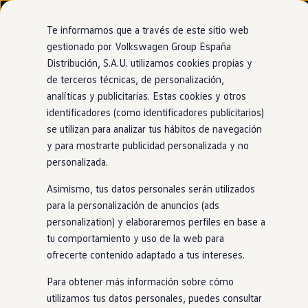
Modelos y configurador
Nuevo ID. Cross
Te informamos que a través de este sitio web
Vehículos Comerciales
gestionado por Volkswagen Group España
Compra y ofertas
Distribución, S.A.U. utilizamos cookies propias y
Ir
Ir
Volkswagen nuevo en stock
directamente
directamente
Volkswagen de ocasión
de terceros técnicas, de personalización,
Autonomía del
Touareg
al contenido
al pie de
Financiación
analíticas y publicitarias. Estas cookies y otros
página
My Renting
identificadores (como identificadores publicitarios)
My Way
Seguros
se utilizan para analizar tus hábitos de navegación
Empresas
y para mostrarte publicidad personalizada y no
Hasta 47km
Autoescuelas
personalizada.
Eléctricos e híbridos
Más sobre eléctricos
Asimismo, tus datos personales serán utilizados
Más sobre híbridos
¿Quieres mucha adrenalina o muchísima adrenalina? Sea
Plan Auto +
para la personalización de anuncios (ads
cual sea tu respuesta, el
Touareg
es el
híbrido
enchufable
CAE
personalization) y elaboraremos perfiles en base a
Etiquetas DGT
(eHybrid) que te hará vibrar.
tu comportamiento y uso de la web para
Simulador de autonomía, carga y ahorro
Carga y autonomía
ofrecerte contenido adaptado a tus intereses.
Conócelo
Soluciones de carga
Compáralo
Tarifas de carga
Para obtener más información sobre cómo
Carga en casa
utilizamos tus datos personales, puedes consultar
Modos de carga