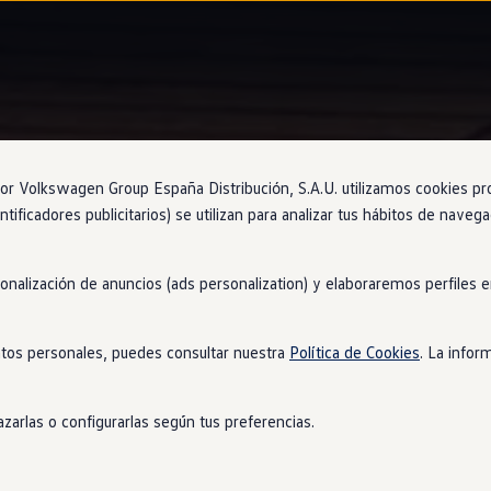
Autonomía del Nuevo Tayron
 Volkswagen Group España Distribución, S.A.U. utilizamos cookies propi
ntificadores publicitarios) se utilizan para analizar tus hábitos de nave
sonalización de anuncios (ads personalization) y elaboraremos perfiles
m
tos personales, puedes consultar nuestra
Política de Cookies
. La infor
swagen
con más espacio para todos. Disfruta de tus planes con su 
zarlas o configurarlas según tus preferencias.