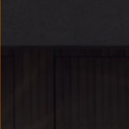
Passat
Tiguan
Touareg
Touran
t-roc-1
Asistencia en carretera