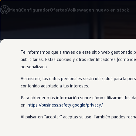
Modelos y configurador
Menú
Configurador
Ofertas
Volkswagen nuevo en stock
Nuevo ID. Cross
Vehículos Comerciales
Compra y ofertas
Volkswagen nuevo en stock
Ir
Ir
Volkswagen de ocasión
directamente
directamente
Financiación
al contenido
al pie de
My Renting
página
My Way
Te informamos que a través de este sitio web gestionado por
Seguros
publicitarias. Estas cookies y otros identificadores (como ide
Empresas
personalizada.
Autoescuelas
Eléctricos e híbridos
Asimismo, tus datos personales serán utilizados para la per
Más sobre eléctricos
Hasta 118k
Más sobre híbridos
contenido adaptado a tus intereses.
Plan Auto +
CAE
Para obtener más información sobre cómo utilizamos tus da
Etiquetas DGT
en:
https://business.safety.google/privacy/
Simulador de autonomía, carga y ahorro
El
híbrido
enchufable
(eHybrid)
Volk
Carga y autonomía
gasolina TSI.
Al pulsar en “aceptar” aceptas su uso. También puedes recha
Soluciones de carga
Tarifas de carga
Carga en casa
Conócelo
Modos de carga