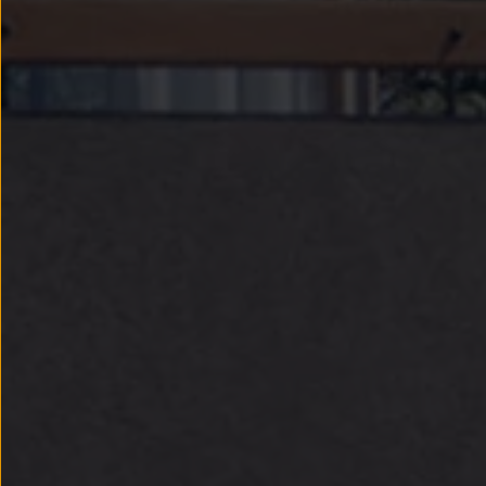
Llantas y neumáticos
Recambios Volkswagen
Accesorios y merchandising
Seguridad
Transporte
Entretenimiento
Personalización
Carga
Merchandising
Todo sobre tu Volkswagen
Tu coche conectado
Luces de advertencia
Manuales del coche
Información sobre EA189
Accede a My Volkswagen
Todo sobre tu Volkswagen
Información sobre Diésel XTL
Suscripción de mantenimiento Long Drive
Modelos anteriores
Beetle
Scirocco
Jetta
Sharan
Golf
Polo