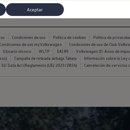
Aceptar
ros
Condiciones de uso
Política de cookies
Política de privacida
Condiciones de uso myVolkswagen
Condiciones de uso de Club Volk
Glosario técnico
WLTP
EA189
Volkswagen ID. Aviso de impo
cos)
Campaña de retirada airbags Takata
Información sobre la Ley d
EU Data Act (Reglamento (UE) 2023/2854)
Cancelación de servicios d
misoras de radio