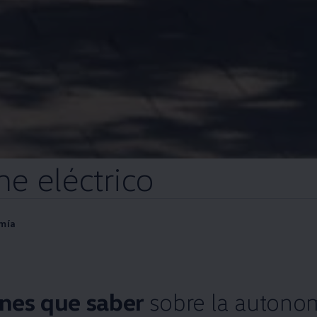
he
eléctrico
mía
enes que saber
sobre la
autono