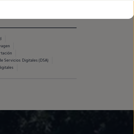
d
swagen
rtación
e Servicios Digitales (DSA)
igitales