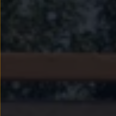
Passat
Tiguan
Touareg
Touran
t-roc-1
Asistencia en carretera