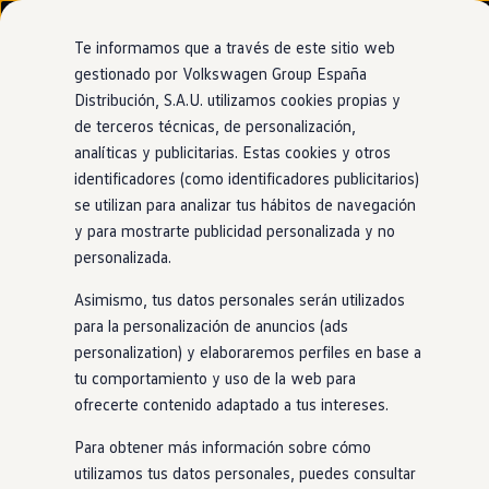
Modelos y configurador
Nuevo ID. Cross
Te informamos que a través de este sitio web
Vehículos Comerciales
gestionado por Volkswagen Group España
Compra y ofertas
Distribución, S.A.U. utilizamos cookies propias y
Ir
Ir
Volkswagen nuevo en stock
directamente
directamente
Volkswagen de ocasión
de terceros técnicas, de personalización,
Autonomía del
ID.4
al contenido
al pie de
Financiación
analíticas y publicitarias. Estas cookies y otros
página
My Renting
identificadores (como identificadores publicitarios)
My Way
Seguros
se utilizan para analizar tus hábitos de navegación
Empresas
y para mostrarte publicidad personalizada y no
Hasta 560km
Autoescuelas
1
personalizada.
Eléctricos e híbridos
Más sobre eléctricos
Asimismo, tus datos personales serán utilizados
Más sobre híbridos
El SUV de la familia
ID.
te ofrece hasta 210kW (286CV) de
Plan Auto +
para la personalización de anuncios (ads
potencia, un consumo de 16,1kWh/100km y 0g
emisiones
CAE
personalization) y elaboraremos perfiles en base a
Etiquetas DGT
de CO2. 100% SUV, 100%
eléctrico
. Para que no renuncies a
tu comportamiento y uso de la web para
Simulador de autonomía, carga y ahorro
nada.
Carga y autonomía
ofrecerte contenido adaptado a tus intereses.
Soluciones de carga
Conócelo
Tarifas de carga
Para obtener más información sobre cómo
Carga en casa
Compáralo
utilizamos tus datos personales, puedes consultar
Modos de carga