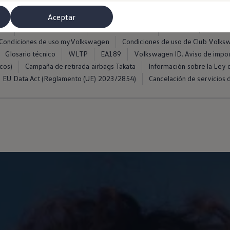
Aceptar
ros
Condiciones de uso
Política de cookies
Política de privacida
Condiciones de uso myVolkswagen
Condiciones de uso de Club Volk
Glosario técnico
WLTP
EA189
Volkswagen ID. Aviso de impo
cos)
Campaña de retirada airbags Takata
Información sobre la Ley d
EU Data Act (Reglamento (UE) 2023/2854)
Cancelación de servicios d
misoras de radio