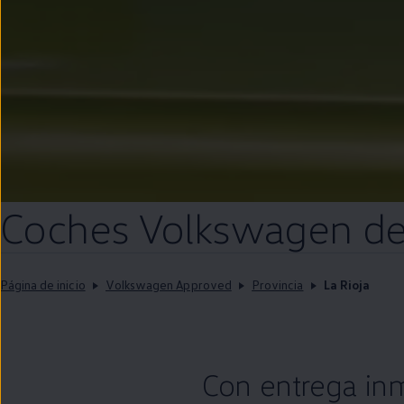
Coches
Volkswagen
d
Página de inicio
Volkswagen Approved
Provincia
La Rioja
Con
entrega
in