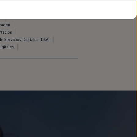
d
swagen
rtación
e Servicios Digitales (DSA)
igitales