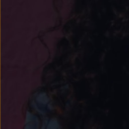
Passat
Tiguan
Touareg
Touran
t-roc-1
Asistencia en carretera