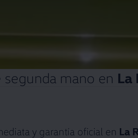
e
segunda
mano
en
La 
mediata
y
garantía oficial
en
La R