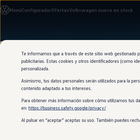
Modelos y configurador
Menú
Configurador
Ofertas
Volkswagen nuevo en stock
Nuevo ID. Cross
Vehículos Comerciales
Compra y ofertas
Volkswagen nuevo en stock
Ir
Ir
Volkswagen de ocasión
directamente
directamente
Financiación
al contenido
al pie de
My Renting
página
My Way
Te informamos que a través de este sitio web gestionado por
Seguros
publicitarias. Estas cookies y otros identificadores (como ide
Empresas
personalizada.
Autoescuelas
Eléctricos e híbridos
Asimismo, tus datos personales serán utilizados para la per
Más sobre eléctricos
Revisión de
Más sobre híbridos
contenido adaptado a tus intereses.
Plan Auto +
CAE
Para obtener más información sobre cómo utilizamos tus da
Etiquetas DGT
en:
https://business.safety.google/privacy/
Simulador de autonomía, carga y ahorro
En
Volkswagen
Approved
verificamo
Carga y autonomía
No solo eso, también los preparamos 
Al pulsar en “aceptar” aceptas su uso. También puedes recha
Soluciones de carga
Tarifas de carga
Carga en casa
Modos de carga