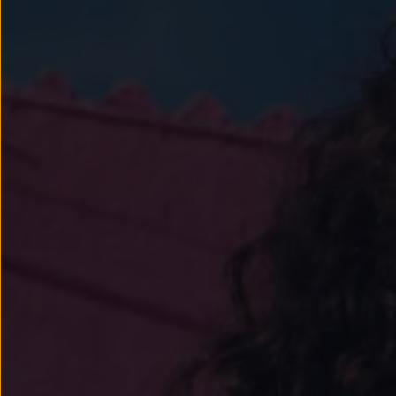
Llantas y neumáticos
Recambios Volkswagen
Accesorios y merchandising
Seguridad
Transporte
Entretenimiento
Personalización
Carga
Merchandising
Todo sobre tu Volkswagen
Tu coche conectado
Luces de advertencia
Manuales del coche
Información sobre EA189
Accede a My Volkswagen
Todo sobre tu Volkswagen
Información sobre Diésel XTL
Suscripción de mantenimiento Long Drive
Modelos anteriores
Beetle
Scirocco
Jetta
Sharan
Golf
Polo