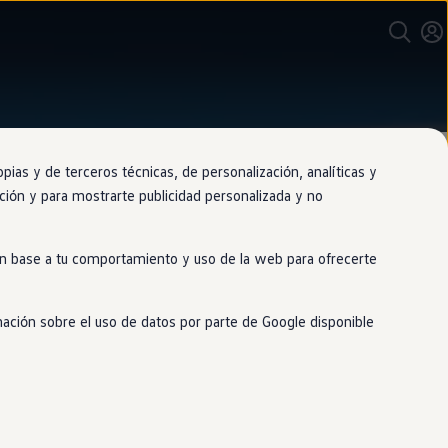
as y de terceros técnicas, de personalización, analíticas y
gación y para mostrarte publicidad personalizada y no
 en base a tu comportamiento y uso de la web para ofrecerte
mación sobre el uso de datos por parte de Google disponible
o
en
su interior como
en
su exterior.
d posible.