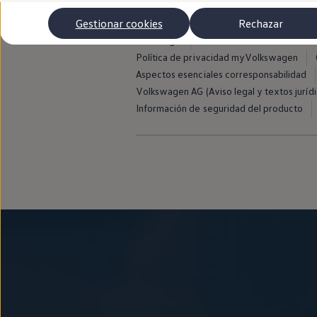
Autonomía
Clientes y posventa
Gestionar cookies
Rechazar
Club Volkswagen
Aviso legal
Avisos de licencia de terce
Ofertas posventa
Eventos y experiencias
Política de privacidad myVolkswagen
Beneficios Volkswagen
Aspectos esenciales corresponsabilidad
Asistencia en carretera
Volkswagen AG (Aviso legal y textos jurídi
Servicios de movilidad
Garantía del fabricante
Información de seguridad del producto
Beneficios del taller oficial
Rent-a-Car
Servicios digitales
Buscar servicios para tu modelo
Volkswagen Apps, inicio de sesión y tienda
Conectar el móvil con el vehículo
Actualizaciones del software, los mapas y las e
Mantenimiento y reparaciones
Revisiones e ITV
Aceite y líquidos del motor
Baterías
Frenos
Motor y chasis
Aire acondicionado y filtros
Faros y lunas
Carrocería y pintura