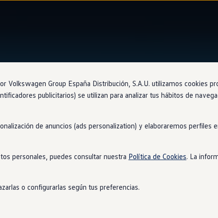
Ventajas
Approved
 Volkswagen Group España Distribución, S.A.U. utilizamos cookies propi
ntificadores publicitarios) se utilizan para analizar tus hábitos de nave
sonalización de anuncios (ads personalization) y elaboraremos perfiles
126 puntos
tos personales, puedes consultar nuestra
Política de Cookies
. La infor
s de manera exhaustiva los coches de ocasión
Volkswagen
, tant
con la máxima profesionalidad para ofrecerte la mayor fiabilida
zarlas o configurarlas según tus preferencias.