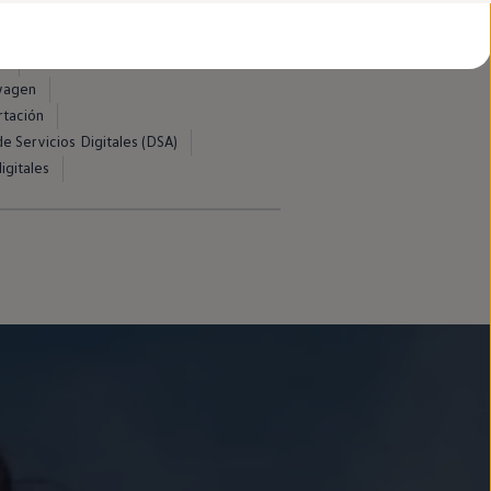
d
swagen
rtación
e Servicios Digitales (DSA)
igitales