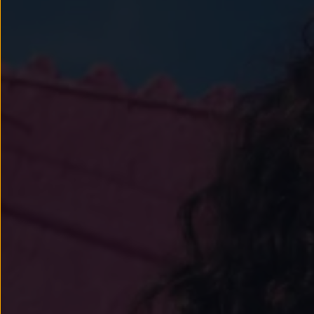
Llantas y neumáticos
Recambios Volkswagen
Accesorios y merchandising
Seguridad
Transporte
Entretenimiento
Personalización
Carga
Merchandising
Todo sobre tu Volkswagen
Tu coche conectado
Luces de advertencia
Manuales del coche
Información sobre EA189
Accede a My Volkswagen
Todo sobre tu Volkswagen
Información sobre Diésel XTL
Suscripción de mantenimiento Long Drive
Modelos anteriores
Beetle
Scirocco
Jetta
Sharan
Golf
Polo