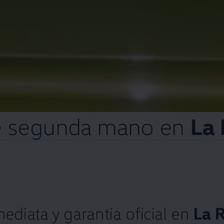
e
segunda
mano
en
La 
mediata
y
garantía oficial
en
La R