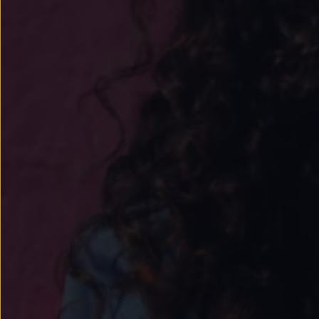
Passat
Tiguan
Touareg
Touran
t-roc-1
Asistencia en carretera