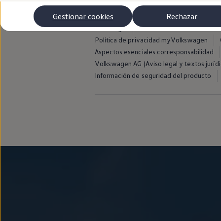
Autonomía
Clientes y posventa
Gestionar cookies
Rechazar
Club Volkswagen
Aviso legal
Avisos de licencia de terce
Ofertas posventa
Eventos y experiencias
Política de privacidad myVolkswagen
Beneficios Volkswagen
Aspectos esenciales corresponsabilidad
Asistencia en carretera
Volkswagen AG (Aviso legal y textos jurídi
Servicios de movilidad
Garantía del fabricante
Información de seguridad del producto
Beneficios del taller oficial
Rent-a-Car
Servicios digitales
Buscar servicios para tu modelo
Volkswagen Apps, inicio de sesión y tienda
Conectar el móvil con el vehículo
Actualizaciones del software, los mapas y las e
Mantenimiento y reparaciones
Revisiones e ITV
Aceite y líquidos del motor
Baterías
Frenos
Motor y chasis
Aire acondicionado y filtros
Faros y lunas
Carrocería y pintura