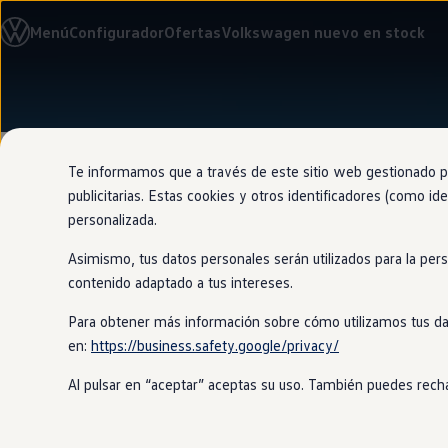
Modelos y configurador
Menú
Configurador
Ofertas
Volkswagen nuevo en stock
Nuevo ID. Cross
Vehículos Comerciales
Compra y ofertas
Volkswagen nuevo en stock
Ir
Ir
Volkswagen de ocasión
directamente
directamente
Financiación
al contenido
al pie de
My Renting
página
My Way
Te informamos que a través de este sitio web gestionado por
Seguros
publicitarias. Estas cookies y otros identificadores (como ide
Empresas
personalizada.
Autoescuelas
Eléctricos e híbridos
Asimismo, tus datos personales serán utilizados para la per
Más sobre eléctricos
Oferta de
co
Más sobre híbridos
contenido adaptado a tus intereses.
Plan Auto +
CAE
Para obtener más información sobre cómo utilizamos tus da
Etiquetas DGT
en:
https://business.safety.google/privacy/
Simulador de autonomía, carga y ahorro
¡Recibe la mejor oferta por tu
coche
d
Carga y autonomía
es justa, ofreciendo las mejores tarif
Al pulsar en “aceptar” aceptas su uso. También puedes recha
Soluciones de carga
Tarifas de carga
Carga en casa
Modos de carga