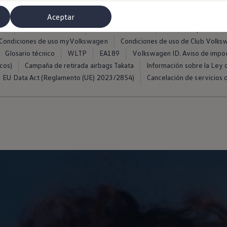
Aceptar
ros
Condiciones de uso
Política de cookies
Política de privacida
Condiciones de uso myVolkswagen
Condiciones de uso de Club Volk
Glosario técnico
WLTP
EA189
Volkswagen ID. Aviso de impo
cos)
Campaña de retirada airbags Takata
Información sobre la Ley d
EU Data Act (Reglamento (UE) 2023/2854)
Cancelación de servicios d
misoras de radio