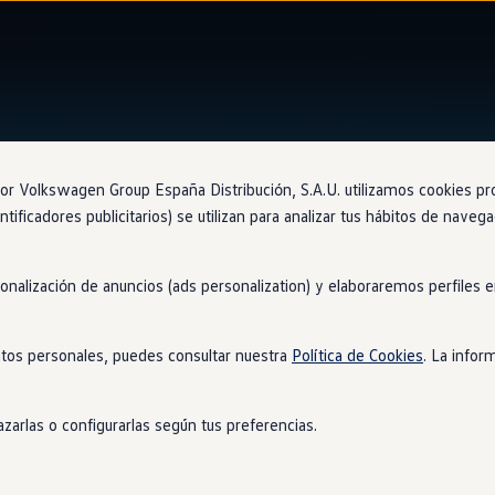
Ventajas
Approved
 Volkswagen Group España Distribución, S.A.U. utilizamos cookies propi
ntificadores publicitarios) se utilizan para analizar tus hábitos de nave
sonalización de anuncios (ads personalization) y elaboraremos perfiles
mpra de tu
coche
tos personales, puedes consultar nuestra
Política de Cookies
. La infor
e ocasión! Esta es una oportunidad única para obtener el mejor v
as
en
el mercado.
zarlas o configurarlas según tus preferencias.