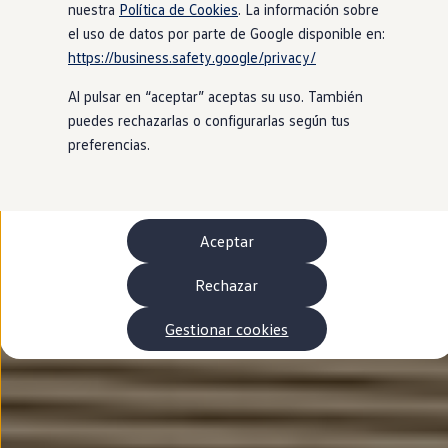
Autonomía
nuestra
Política de Cookies
. La información sobre
Clientes y posventa
el uso de datos por parte de Google disponible en:
Club Volkswagen
https://business.safety.google/privacy/
Ofertas posventa
Eventos y experiencias
Al pulsar en “aceptar” aceptas su uso. También
Beneficios Volkswagen
Asistencia en carretera
puedes rechazarlas o configurarlas según tus
Servicios de movilidad
preferencias.
Garantía del fabricante
Beneficios del taller oficial
Rent-a-Car
Servicios digitales
Buscar servicios para tu modelo
Aceptar
Volkswagen Apps, inicio de sesión y tienda
Conectar el móvil con el vehículo
Actualizaciones del software, los mapas y las e
Rechazar
Mantenimiento y reparaciones
Revisiones e ITV
Gestionar cookies
Aceite y líquidos del motor
Baterías
Frenos
Motor y chasis
Aire acondicionado y filtros
Faros y lunas
Carrocería y pintura