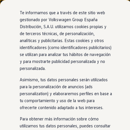
Modelos y configurador
Nuevo ID. Cross
Te informamos que a través de este sitio web
Vehículos Comerciales
gestionado por Volkswagen Group España
Compra y ofertas
Distribución, S.A.U. utilizamos cookies propias y
Ir
Ir
Volkswagen nuevo en stock
directamente
directamente
Volkswagen de ocasión
de terceros técnicas, de personalización,
al contenido
al pie de
Financiación
analíticas y publicitarias. Estas cookies y otros
página
My Renting
identificadores (como identificadores publicitarios)
My Way
Seguros
se utilizan para analizar tus hábitos de navegación
Empresas
y para mostrarte publicidad personalizada y no
Autoescuelas
personalizada.
Eléctricos e híbridos
Más sobre eléctricos
Asimismo, tus datos personales serán utilizados
Más sobre híbridos
Plan Auto +
para la personalización de anuncios (ads
CAE
personalization) y elaboraremos perfiles en base a
Etiquetas DGT
tu comportamiento y uso de la web para
Simulador de autonomía, carga y ahorro
Carga y autonomía
ofrecerte contenido adaptado a tus intereses.
Soluciones de carga
Tarifas de carga
Para obtener más información sobre cómo
Carga en casa
utilizamos tus datos personales, puedes consultar
Modos de carga