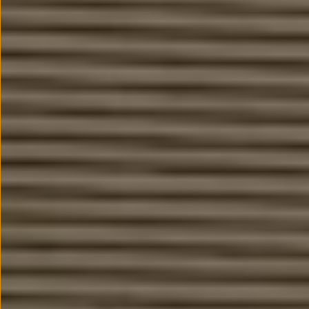
Llantas y neumáticos
Recambios Volkswagen
Accesorios y merchandising
Seguridad
Transporte
Entretenimiento
Personalización
Carga
Merchandising
Todo sobre tu Volkswagen
Tu coche conectado
Luces de advertencia
Manuales del coche
Información sobre EA189
Accede a My Volkswagen
Todo sobre tu Volkswagen
Información sobre Diésel XTL
Suscripción de mantenimiento Long Drive
Modelos anteriores
Beetle
Scirocco
Jetta
Sharan
Golf
Polo