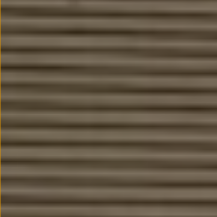
Passat
Tiguan
Touareg
Touran
t-roc-1
Asistencia en carretera