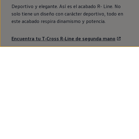
Deportivo y elegante. Así es el acabado R- Line. No
solo tiene un diseño con carácter deportivo, todo
en
este acabado respira dinamismo y potencia.
Encuentra tu
T‑Cross
R‑Line
de
segunda
mano
T‑Cross
MÁS