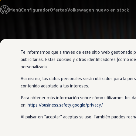
Modelos y configurador
Menú
Configurador
Ofertas
Volkswagen nuevo en stock
Nuevo ID. Cross
Vehículos Comerciales
Compra y ofertas
Volkswagen nuevo en stock
Ir
Ir
Volkswagen de ocasión
directamente
directamente
Financiación
al contenido
al pie de
My Renting
página
My Way
Te informamos que a través de este sitio web gestionado por
Seguros
publicitarias. Estas cookies y otros identificadores (como ide
Empresas
personalizada.
Autoescuelas
Eléctricos e híbridos
Asimismo, tus datos personales serán utilizados para la per
Más sobre eléctricos
Más sobre híbridos
contenido adaptado a tus intereses.
Plan Auto +
CAE
Para obtener más información sobre cómo utilizamos tus da
Etiquetas DGT
en:
https://business.safety.google/privacy/
Simulador de autonomía, carga y ahorro
Carga y autonomía
Al pulsar en “aceptar” aceptas su uso. También puedes recha
Soluciones de carga
Tarifas de carga
Carga en casa
Modos de carga