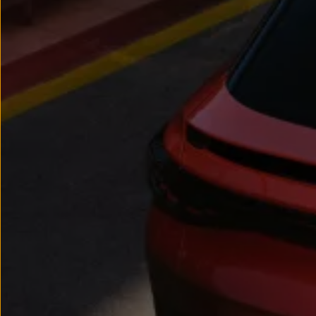
Llantas y neumáticos
Recambios Volkswagen
Accesorios y merchandising
Seguridad
Transporte
Entretenimiento
Personalización
Carga
Merchandising
Todo sobre tu Volkswagen
Tu coche conectado
Luces de advertencia
Manuales del coche
Información sobre EA189
Accede a My Volkswagen
Todo sobre tu Volkswagen
Información sobre Diésel XTL
Suscripción de mantenimiento Long Drive
Modelos anteriores
Beetle
Scirocco
Jetta
Sharan
Golf
Polo