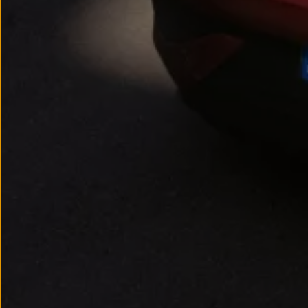
Passat
Tiguan
Touareg
Touran
t-roc-1
Asistencia en carretera