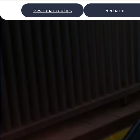
Autonomía
Clientes y posventa
Gestionar cookies
Rechazar
Club Volkswagen
Ofertas posventa
Eventos y experiencias
Beneficios Volkswagen
Asistencia en carretera
Servicios de movilidad
Garantía del fabricante
Beneficios del taller oficial
Rent-a-Car
Servicios digitales
Buscar servicios para tu modelo
Volkswagen Apps, inicio de sesión y tienda
Conectar el móvil con el vehículo
Actualizaciones del software, los mapas y las e
Mantenimiento y reparaciones
Revisiones e ITV
Aceite y líquidos del motor
Baterías
Frenos
Motor y chasis
Aire acondicionado y filtros
Faros y lunas
Carrocería y pintura