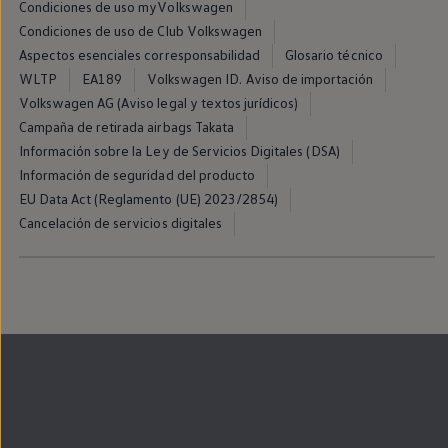
Condiciones de uso myVolkswagen
Llantas y neumáticos
Recambios Volkswagen
Condiciones de uso de Club Volkswagen
Accesorios y merchandising
Aspectos esenciales corresponsabilidad
Glosario técnico
Seguridad
WLTP
EA189
Volkswagen ID. Aviso de importación
Transporte
Entretenimiento
Volkswagen AG (Aviso legal y textos jurídicos)
Personalización
Campaña de retirada airbags Takata
Carga
Información sobre la Ley de Servicios Digitales (DSA)
Merchandising
Todo sobre tu Volkswagen
Información de seguridad del producto
Tu coche conectado
EU Data Act (Reglamento (UE) 2023/2854)
Luces de advertencia
Cancelación de servicios digitales
Manuales del coche
Información sobre EA189
Accede a My Volkswagen
Todo sobre tu Volkswagen
Información sobre Diésel XTL
Suscripción de mantenimiento Long Drive
Modelos anteriores
Beetle
Scirocco
Jetta
Sharan
Golf
Polo