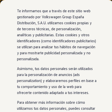
Modelos y configurador
Nuevo ID. Cross
Te informamos que a través de este sitio web
Vehículos Comerciales
gestionado por Volkswagen Group España
Compra y ofertas
Distribución, S.A.U. utilizamos cookies propias y
Ir
Ir
Volkswagen nuevo en stock
directamente
directamente
Volkswagen de ocasión
de terceros técnicas, de personalización,
IQ.LIGHT
al contenido
al pie de
Financiación
analíticas y publicitarias. Estas cookies y otros
página
My Renting
identificadores (como identificadores publicitarios)
My Way
Seguros
se utilizan para analizar tus hábitos de navegación
Empresas
y para mostrarte publicidad personalizada y no
Brilla
en
la oscuridad
Autoescuelas
personalizada.
Eléctricos e híbridos
Más sobre eléctricos
Asimismo, tus datos personales serán utilizados
Más sobre híbridos
El
Tiguan
cuenta, opcionalmente, con los faros matriciales
Plan Auto +
para la personalización de anuncios (ads
de alto rendimiento
IQ.LIGHT
HD, igual su hermano mayor:
CAE
personalization) y elaboraremos perfiles en base a
Etiquetas DGT
el
Volkswagen
Touareg
. Con la tecnología
IQ.LIGHT
y más
tu comportamiento y uso de la web para
Simulador de autonomía, carga y ahorro
de 38.400 LEDs multi-pixeles
en
los faros, tu
Tiguan
puede
Carga y autonomía
ofrecerte contenido adaptado a tus intereses.
proyectar marcas luminosas
en
la carretera para mejorar la
Soluciones de carga
Tarifas de carga
visibilidad
en
situaciones complejas. Además, este nuevo
Para obtener más información sobre cómo
Carga en casa
SUV también controla las luces de manera automática para
utilizamos tus datos personales, puedes consultar
Modos de carga