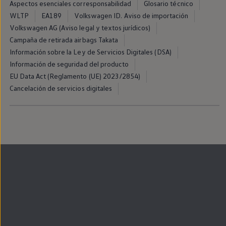
Aspectos esenciales corresponsabilidad
Glosario técnico
Llantas y neumáticos
Recambios Volkswagen
WLTP
EA189
Volkswagen ID. Aviso de importación
Accesorios y merchandising
Volkswagen AG (Aviso legal y textos jurídicos)
Seguridad
Campaña de retirada airbags Takata
Transporte
Entretenimiento
Información sobre la Ley de Servicios Digitales (DSA)
Personalización
Información de seguridad del producto
Carga
EU Data Act (Reglamento (UE) 2023/2854)
Merchandising
Todo sobre tu Volkswagen
Cancelación de servicios digitales
Tu coche conectado
Luces de advertencia
Manuales del coche
Información sobre EA189
Accede a My Volkswagen
Todo sobre tu Volkswagen
Información sobre Diésel XTL
Suscripción de mantenimiento Long Drive
Modelos anteriores
Beetle
Scirocco
Jetta
Sharan
Golf
Polo