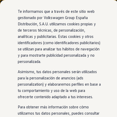
Modelos y configurador
Nuevo ID. Cross
Te informamos que a través de este sitio web
Vehículos Comerciales
gestionado por Volkswagen Group España
Compra y ofertas
Distribución, S.A.U. utilizamos cookies propias y
Ir
Ir
Volkswagen nuevo en stock
directamente
directamente
Volkswagen de ocasión
de terceros técnicas, de personalización,
Control
de crucero adaptativo
al contenido
al pie de
Financiación
analíticas y publicitarias. Estas cookies y otros
página
My Renting
identificadores (como identificadores publicitarios)
My Way
Seguros
se utilizan para analizar tus hábitos de navegación
Empresas
y para mostrarte publicidad personalizada y no
Mantiene la velocidad
Autoescuelas
personalizada.
Eléctricos e híbridos
Más sobre eléctricos
y la distancia adecuadas
Asimismo, tus datos personales serán utilizados
Más sobre híbridos
Plan Auto +
para la personalización de anuncios (ads
CAE
personalization) y elaboraremos perfiles en base a
Etiquetas DGT
Este asistente se adapta al tráfico que te rodea para que,
tu comportamiento y uso de la web para
Simulador de autonomía, carga y ahorro
cuando te apetezca, tu
Tiguan
mantenga una velocidad
Carga y autonomía
ofrecerte contenido adaptado a tus intereses.
constante sin que tengas que pisar el acelerador. Además, te
Soluciones de carga
Tarifas de carga
ayuda a prevenir accidentes al ajustar
en
todo momento la
Para obtener más información sobre cómo
Carga en casa
velocidad y la distancia con el
coche
de delante
utilizamos tus datos personales, puedes consultar
Modos de carga