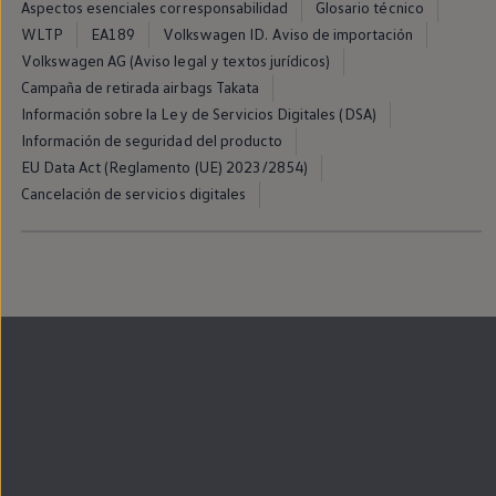
Aspectos esenciales corresponsabilidad
Glosario técnico
Llantas y neumáticos
Recambios Volkswagen
WLTP
EA189
Volkswagen ID. Aviso de importación
Accesorios y merchandising
Volkswagen AG (Aviso legal y textos jurídicos)
Seguridad
Campaña de retirada airbags Takata
Transporte
Entretenimiento
Información sobre la Ley de Servicios Digitales (DSA)
Personalización
Información de seguridad del producto
Carga
EU Data Act (Reglamento (UE) 2023/2854)
Merchandising
Todo sobre tu Volkswagen
Cancelación de servicios digitales
Tu coche conectado
Luces de advertencia
Manuales del coche
Información sobre EA189
Accede a My Volkswagen
Todo sobre tu Volkswagen
Información sobre Diésel XTL
Suscripción de mantenimiento Long Drive
Modelos anteriores
Beetle
Scirocco
Jetta
Sharan
Golf
Polo