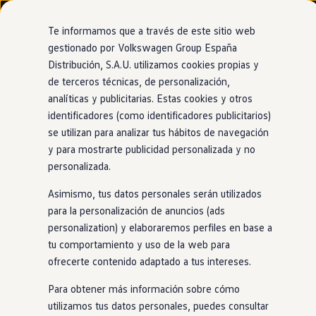
Modelos y configurador
Nuevo ID. Cross
Te informamos que a través de este sitio web
Vehículos Comerciales
gestionado por Volkswagen Group España
Compra y ofertas
Distribución, S.A.U. utilizamos cookies propias y
Ir
Ir
Volkswagen nuevo en stock
directamente
directamente
Volkswagen de ocasión
de terceros técnicas, de personalización,
Asistente de mantenimiento de carril
al contenido
al pie de
Financiación
analíticas y publicitarias. Estas cookies y otros
página
My Renting
identificadores (como identificadores publicitarios)
My Way
Seguros
se utilizan para analizar tus hábitos de navegación
Empresas
y para mostrarte publicidad personalizada y no
Corrige tu dirección
si
Autoescuelas
personalizada.
Eléctricos e híbridos
Más sobre eléctricos
te desvías
Asimismo, tus datos personales serán utilizados
Más sobre híbridos
Plan Auto +
para la personalización de anuncios (ads
CAE
personalization) y elaboraremos perfiles en base a
Etiquetas DGT
Mantendrás tu dirección sin esfuerzo. Con este asistente, tu
tu comportamiento y uso de la web para
Simulador de autonomía, carga y ahorro
Tiguan
detecta las líneas del carril y,
en
caso de una salida
Carga y autonomía
ofrecerte contenido adaptado a tus intereses.
involuntaria, te avisa. Además, si no respondes a la señal, el
Soluciones de carga
Tarifas de carga
coche
gira suavemente el volante para mantenerte seguro
Para obtener más información sobre cómo
Carga en casa
en
la carretera.
utilizamos tus datos personales, puedes consultar
Modos de carga