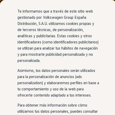
Modelos y configurador
Nuevo ID. Cross
Te informamos que a través de este sitio web
Vehículos Comerciales
gestionado por Volkswagen Group España
Compra y ofertas
Distribución, S.A.U. utilizamos cookies propias y
Ir
Ir
Volkswagen nuevo en stock
directamente
directamente
Volkswagen de ocasión
de terceros técnicas, de personalización,
al contenido
al pie de
Information
Financiación
analíticas y publicitarias. Estas cookies y otros
página
My Renting
identificadores (como identificadores publicitarios)
My Way
Seguros
se utilizan para analizar tus hábitos de navegación
Empresas
y para mostrarte publicidad personalizada y no
Neumáticos para
coches
Autoescuelas
personalizada.
Eléctricos e híbridos
Más sobre eléctricos
eléctricos
Asimismo, tus datos personales serán utilizados
Más sobre híbridos
Plan Auto +
para la personalización de anuncios (ads
CAE
personalization) y elaboraremos perfiles en base a
Fabricados para tu modelo
ID.
Etiquetas DGT
tu comportamiento y uso de la web para
Simulador de autonomía, carga y ahorro
Carga y autonomía
ofrecerte contenido adaptado a tus intereses.
Para aprovechar las
grandes
fuerzas motrices producidas
Soluciones de carga
por los potentes motores
eléctricos
, se necesita un buen
Tarifas de carga
Para obtener más información sobre cómo
Carga en casa
agarre. Por eso, los nuemáticos de nuestros coches
utilizamos tus datos personales, puedes consultar
Modos de carga