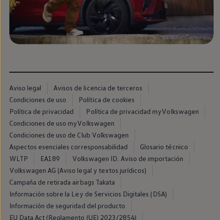
Llantas y neumáticos
Recambios Volkswagen
Accesorios y merchandising
Seguridad
Transporte
Entretenimiento
Personalización
Carga
Merchandising
Todo sobre tu Volkswagen
Aviso legal
Avisos de licencia de terceros
Tu coche conectado
Condiciones de uso
Política de cookies
Luces de advertencia
Manuales del coche
Política de privacidad
Política de privacidad myVolkswagen
Información sobre EA189
Condiciones de uso myVolkswagen
Accede a My Volkswagen
Condiciones de uso de Club Volkswagen
Todo sobre tu Volkswagen
Información sobre Diésel XTL
Aspectos esenciales corresponsabilidad
Glosario técnico
Suscripción de mantenimiento Long Drive
WLTP
EA189
Volkswagen ID. Aviso de importación
Modelos anteriores
Volkswagen AG (Aviso legal y textos jurídicos)
Beetle
Scirocco
Campaña de retirada airbags Takata
Jetta
Información sobre la Ley de Servicios Digitales (DSA)
Sharan
Información de seguridad del producto
Golf
Polo
EU Data Act (Reglamento (UE) 2023/2854)