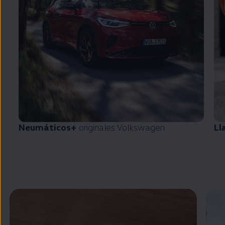
Neumáticos+
originales
Volkswagen
Ll
Enable fullscreen mode