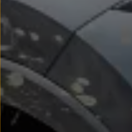
Passat
Tiguan
Touareg
Touran
t-roc-1
Asistencia en carretera