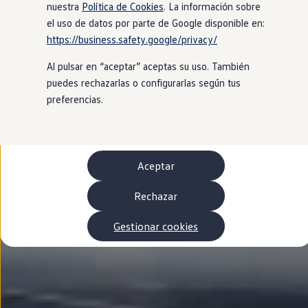
Autonomía
nuestra
Política de Cookies
. La información sobre
Clientes y posventa
el uso de datos por parte de Google disponible en:
Club Volkswagen
https://business.safety.google/privacy/
Ofertas posventa
Eventos y experiencias
Al pulsar en “aceptar” aceptas su uso. También
Beneficios Volkswagen
Asistencia en carretera
puedes rechazarlas o configurarlas según tus
Servicios de movilidad
preferencias.
Garantía del fabricante
Beneficios del taller oficial
Rent-a-Car
Servicios digitales
Buscar servicios para tu modelo
Aceptar
Volkswagen Apps, inicio de sesión y tienda
Conectar el móvil con el vehículo
Actualizaciones del software, los mapas y las e
Rechazar
Mantenimiento y reparaciones
Revisiones e ITV
Gestionar cookies
Aceite y líquidos del motor
Baterías
Frenos
Motor y chasis
Aire acondicionado y filtros
Faros y lunas
Carrocería y pintura