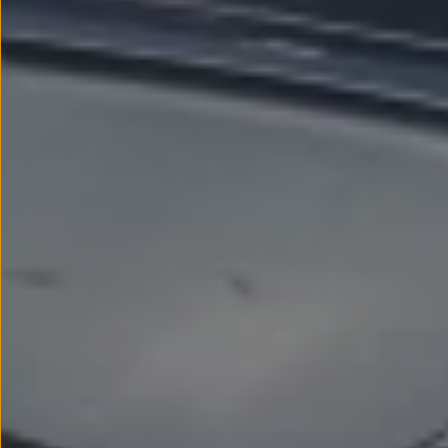
Llantas y neumáticos
Recambios Volkswagen
Accesorios y merchandising
Seguridad
Transporte
Entretenimiento
Personalización
Carga
Merchandising
Todo sobre tu Volkswagen
Tu coche conectado
Luces de advertencia
Manuales del coche
Información sobre EA189
Accede a My Volkswagen
Todo sobre tu Volkswagen
Información sobre Diésel XTL
Suscripción de mantenimiento Long Drive
Modelos anteriores
Beetle
Scirocco
Jetta
Sharan
Golf
Polo