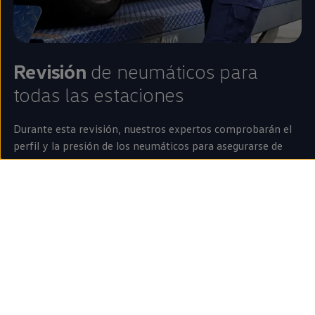
Revisión
de neumáticos para
todas las estaciones
Durante esta revisión, nuestros expertos comprobarán el
perfil y la presión de los neumáticos para asegurarse de
que están
en
buen estado.
Recuerda comprobar los neumáticos periódicamente y
antes de hacer viajes largos. Es muy importante para tu
seguridad y para preservar su vida útil.
Pide cita en tu taller