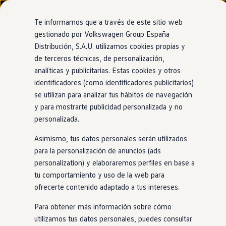
Modelos y configurador
Nuevo ID. Cross
Te informamos que a través de este sitio web
Vehículos Comerciales
gestionado por Volkswagen Group España
Compra y ofertas
Distribución, S.A.U. utilizamos cookies propias y
Ir
Ir
Volkswagen nuevo en stock
directamente
directamente
Volkswagen de ocasión
de terceros técnicas, de personalización,
al contenido
al pie de
Financiación
analíticas y publicitarias. Estas cookies y otros
página
My Renting
identificadores (como identificadores publicitarios)
My Way
Seguros
se utilizan para analizar tus hábitos de navegación
Empresas
y para mostrarte publicidad personalizada y no
Autoescuelas
personalizada.
Eléctricos e híbridos
Más sobre eléctricos
Asimismo, tus datos personales serán utilizados
Más sobre híbridos
Plan Auto +
para la personalización de anuncios (ads
CAE
personalization) y elaboraremos perfiles en base a
Etiquetas DGT
tu comportamiento y uso de la web para
Simulador de autonomía, carga y ahorro
Carga y autonomía
ofrecerte contenido adaptado a tus intereses.
Soluciones de carga
Tarifas de carga
Para obtener más información sobre cómo
Carga en casa
utilizamos tus datos personales, puedes consultar
Modos de carga