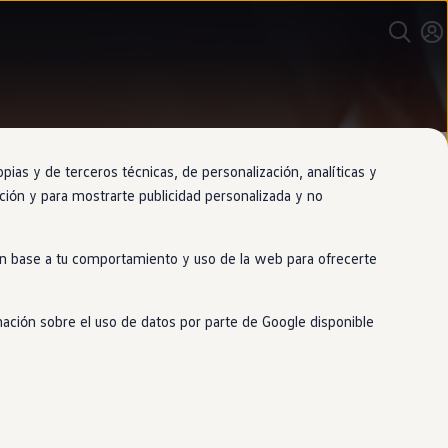
as y de terceros técnicas, de personalización, analíticas y
gación y para mostrarte publicidad personalizada y no
 en base a tu comportamiento y uso de la web para ofrecerte
mación sobre el uso de datos por parte de Google disponible
o R
en
relieve. A diferencia de los
tical mientras conduces y al aparcar.
a calidad. Además. son fáciles de