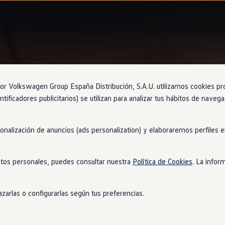
Information
 Volkswagen Group España Distribución, S.A.U. utilizamos cookies propi
ntificadores publicitarios) se utilizan para analizar tus hábitos de nave
sonalización de anuncios (ads personalization) y elaboraremos perfiles
inámicos
tos personales, puedes consultar nuestra
Política de Cookies
. La infor
acubos de
Volkswagen
Genuine Dynamic con el logotipo VW,
GTI
bre el neumático. Esto significa que el logotipo se mantiene ver
zarlas o configurarlas según tus preferencias.
cados
en
plástico resistente a los golpes e impresionan por su alt