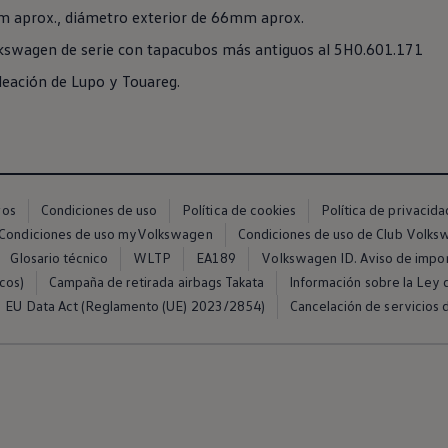
m aprox., diámetro exterior de 66mm aprox.
kswagen
de serie con tapacubos más antiguos al 5H0.601.171
leación de Lupo y
Touareg
.
ros
Condiciones de uso
Política de cookies
Política de privacida
Condiciones de uso myVolkswagen
Condiciones de uso de Club Volk
Glosario técnico
WLTP
EA189
Volkswagen ID. Aviso de impo
cos)
Campaña de retirada airbags Takata
Información sobre la Ley d
EU Data Act (Reglamento (UE) 2023/2854)
Cancelación de servicios d