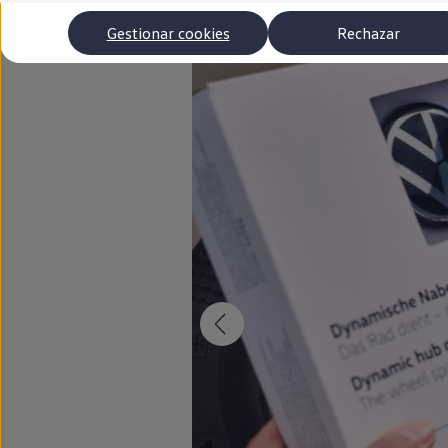
montar.
Autonomía
Clientes y posventa
Gestionar cookies
Rechazar
Club Volkswagen
Ofertas posventa
Eventos y experiencias
Beneficios Volkswagen
Asistencia en carretera
Servicios de movilidad
Garantía del fabricante
Beneficios del taller oficial
Rent-a-Car
Servicios digitales
Buscar servicios para tu modelo
Volkswagen Apps, inicio de sesión y tienda
Conectar el móvil con el vehículo
Actualizaciones del software, los mapas y las e
Mantenimiento y reparaciones
Revisiones e ITV
Aceite y líquidos del motor
Baterías
Frenos
Motor y chasis
Aire acondicionado y filtros
Faros y lunas
Carrocería y pintura