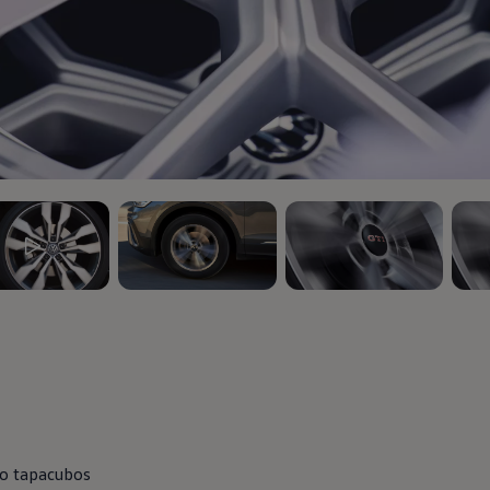
5
, 3 de 5
, 4 de 5
, 5 d
o tapacubos