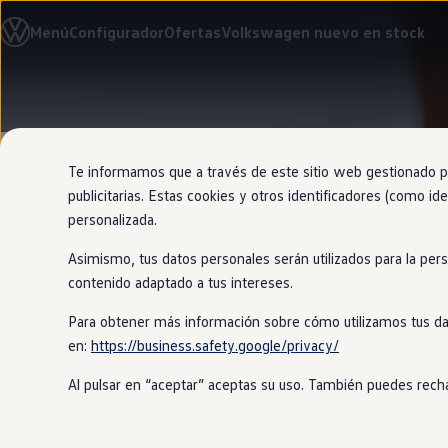
Modelos y configurador
Menú
Configurador
Ofertas
Volkswagen nuevo en stock
Nuevo ID. Cross
Vehículos Comerciales
Compra y ofertas
Volkswagen nuevo en stock
Ir
Ir
Volkswagen de ocasión
directamente
directamente
Financiación
al contenido
al pie de
My Renting
página
My Way
Te informamos que a través de este sitio web gestionado por
Seguros
publicitarias. Estas cookies y otros identificadores (como ide
Empresas
personalizada.
Autoescuelas
Eléctricos e híbridos
Asimismo, tus datos personales serán utilizados para la per
Más sobre eléctricos
Tapacubos
d
Más sobre híbridos
contenido adaptado a tus intereses.
Plan Auto +
CAE
Para obtener más información sobre cómo utilizamos tus da
Etiquetas DGT
en:
https://business.safety.google/privacy/
Simulador de autonomía, carga y ahorro
Atrapa todas las miradas con los tap
Carga y autonomía
tapacubos convencionales, no giran so
Al pulsar en “aceptar” aceptas su uso. También puedes recha
Soluciones de carga
Tarifas de carga
Carga en casa
Los tapacubos dinámicos están fabri
Modos de carga