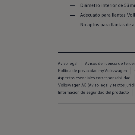
Passat
Diámetro interior de 53m
Tiguan
Touareg
Adecuado para llantas
Vol
Touran
No aptos para llantas de a
t-roc-1
Asistencia en carretera
Aviso legal
Avisos de licencia de terce
Política de privacidad myVolkswagen
Aspectos esenciales corresponsabilidad
Volkswagen AG (Aviso legal y textos jurídi
Información de seguridad del producto