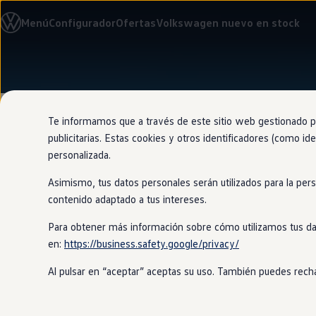
Modelos y configurador
Menú
Configurador
Ofertas
Volkswagen nuevo en stock
Nuevo ID. Cross
Vehículos Comerciales
Compra y ofertas
Volkswagen nuevo en stock
Ir
Ir
Volkswagen de ocasión
directamente
directamente
Financiación
al contenido
al pie de
My Renting
página
My Way
Te informamos que a través de este sitio web gestionado por
Seguros
publicitarias. Estas cookies y otros identificadores (como ide
Empresas
personalizada.
Autoescuelas
Eléctricos e híbridos
Asimismo, tus datos personales serán utilizados para la per
Más sobre eléctricos
Oferta de
fin
Más sobre híbridos
contenido adaptado a tus intereses.
Plan Auto +
CAE
Para obtener más información sobre cómo utilizamos tus da
Etiquetas DGT
en:
https://business.safety.google/privacy/
Simulador de autonomía, carga y ahorro
Con
Volkswagen
Financial Services,
Carga y autonomía
condiciones de financiación a medida,
Al pulsar en “aceptar” aceptas su uso. También puedes recha
Soluciones de carga
diferentes opciones para encontrar l
Tarifas de carga
Carga en casa
Modos de carga