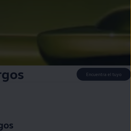
rgos
Encuentra el tuyo
gos