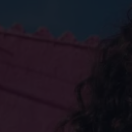
Llantas y neumáticos
Recambios Volkswagen
Accesorios y merchandising
Seguridad
Transporte
Entretenimiento
Personalización
Carga
Merchandising
Todo sobre tu Volkswagen
Tu coche conectado
Luces de advertencia
Manuales del coche
Información sobre EA189
Accede a My Volkswagen
Todo sobre tu Volkswagen
Información sobre Diésel XTL
Suscripción de mantenimiento Long Drive
Modelos anteriores
Beetle
Scirocco
Jetta
Sharan
Golf
Polo