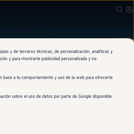
as y de terceros técnicas, de personalización, analíticas y
gación y para mostrarte publicidad personalizada y no
 en base a tu comportamiento y uso de la web para ofrecerte
mación sobre el uso de datos por parte de Google disponible
ealmente sencillo. Descubre nuestras
enting
adaptadas a ti. Te ofrecemos
destinado al
coche
de tus sueños.