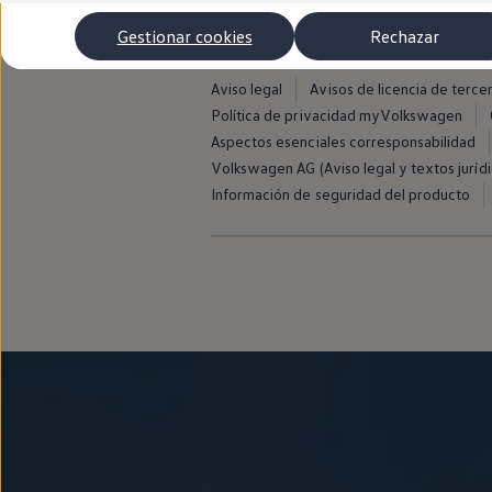
Autonomía
Clientes y posventa
Gestionar cookies
Rechazar
Club Volkswagen
Ofertas posventa
Eventos y experiencias
Aviso legal
Avisos de licencia de terce
Beneficios Volkswagen
Política de privacidad myVolkswagen
Asistencia en carretera
Aspectos esenciales corresponsabilidad
Servicios de movilidad
Garantía del fabricante
Volkswagen AG (Aviso legal y textos jurídi
Beneficios del taller oficial
Información de seguridad del producto
Rent-a-Car
Servicios digitales
Buscar servicios para tu modelo
Volkswagen Apps, inicio de sesión y tienda
Conectar el móvil con el vehículo
Actualizaciones del software, los mapas y las e
Mantenimiento y reparaciones
Revisiones e ITV
Aceite y líquidos del motor
Baterías
Frenos
Motor y chasis
Aire acondicionado y filtros
Faros y lunas
Carrocería y pintura