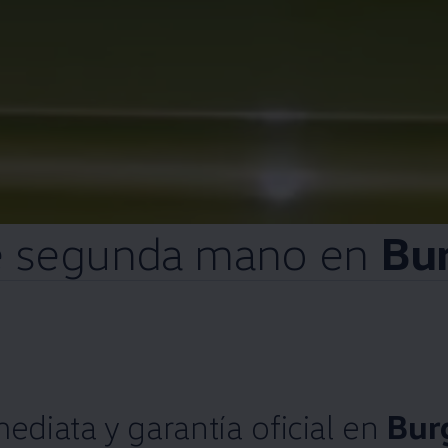
e
segunda
mano
en
Bu
mediata
y
garantía oficial
en
Bur