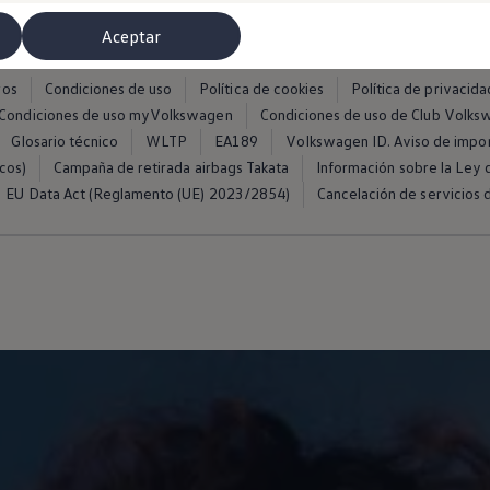
Aceptar
ros
Condiciones de uso
Política de cookies
Política de privacida
Condiciones de uso myVolkswagen
Condiciones de uso de Club Volk
Glosario técnico
WLTP
EA189
Volkswagen ID. Aviso de impo
cos)
Campaña de retirada airbags Takata
Información sobre la Ley d
EU Data Act (Reglamento (UE) 2023/2854)
Cancelación de servicios d
misoras de radio