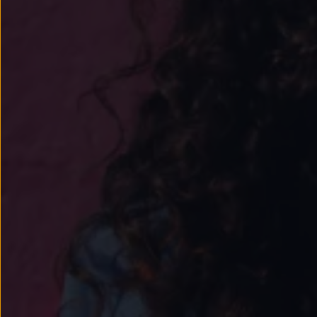
Passat
Tiguan
Touareg
Touran
t-roc-1
Asistencia en carretera