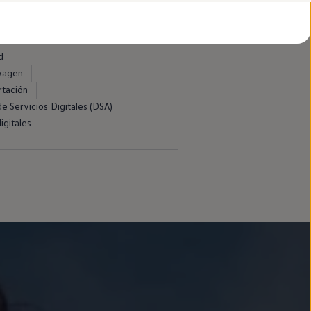
d
swagen
rtación
e Servicios Digitales (DSA)
igitales