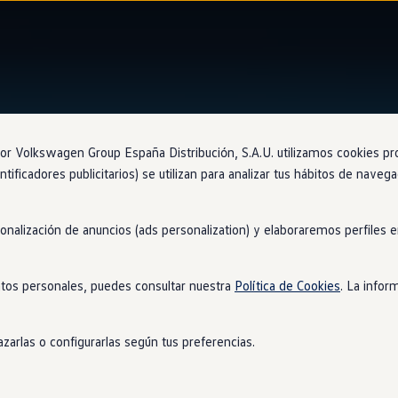
Ventajas
Approved
 Volkswagen Group España Distribución, S.A.U. utilizamos cookies propi
ntificadores publicitarios) se utilizan para analizar tus hábitos de nave
sonalización de anuncios (ads personalization) y elaboraremos perfiles
anciación
tos personales, puedes consultar nuestra
Política de Cookies
. La infor
 tu compra de
coche
de ocasión
Volkswagen
se convierte
en
algo r
 las cuales incluyen servicios de movilidad y otras opciones de
r
zarlas o configurarlas según tus preferencias.
a que mejor se adapta a tus necesidades y respeta el presupuesto 