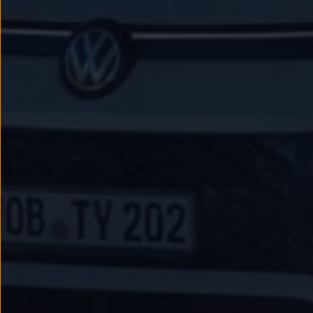
Passat
Tiguan
Touareg
Touran
t-roc-1
Asistencia en carretera