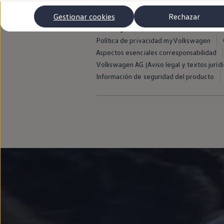
Autonomía
Clientes y posventa
Gestionar cookies
Rechazar
Club Volkswagen
Aviso legal
Avisos de licencia de terce
Ofertas posventa
Eventos y experiencias
Política de privacidad myVolkswagen
Beneficios Volkswagen
Aspectos esenciales corresponsabilidad
Asistencia en carretera
Volkswagen AG (Aviso legal y textos jurídi
Servicios de movilidad
Garantía del fabricante
Información de seguridad del producto
Beneficios del taller oficial
Rent-a-Car
Servicios digitales
Buscar servicios para tu modelo
Volkswagen Apps, inicio de sesión y tienda
Conectar el móvil con el vehículo
Actualizaciones del software, los mapas y las e
Mantenimiento y reparaciones
Revisiones e ITV
Aceite y líquidos del motor
Baterías
Frenos
Motor y chasis
Aire acondicionado y filtros
Faros y lunas
Carrocería y pintura