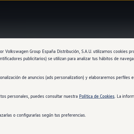
Sistema proactivo de protección de los ocupantes “Pre-Crash
 Volkswagen Group España Distribución, S.A.U. utilizamos cookies propi
ntificadores publicitarios) se utilizan para analizar tus hábitos de nave
sonalización de anuncios (ads personalization) y elaboraremos perfiles
 ti
y también a los tuyo
tos personales, puedes consultar nuestra
Política de Cookies
. La infor
conduces tu Nuevo Tayron. En caso de detectar riesgo de accident
errará todas las ventanillas para mejorar la eficacia del airbag.
zarlas o configurarlas según tus preferencias.