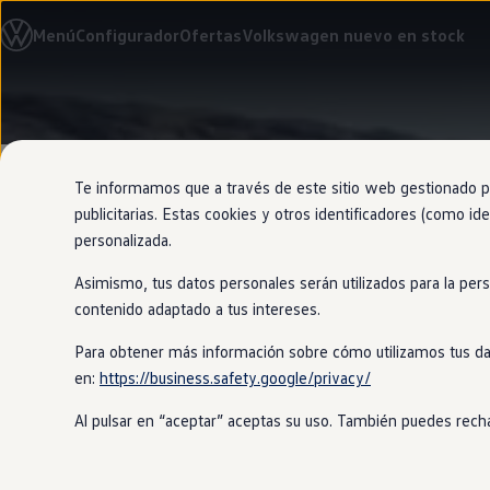
Modelos y configurador
Menú
Configurador
Ofertas
Volkswagen nuevo en stock
Nuevo ID. Cross
Vehículos Comerciales
Compra y ofertas
Volkswagen nuevo en stock
Ir
Ir
Volkswagen de ocasión
directamente
directamente
Financiación
al contenido
al pie de
My Renting
página
My Way
Te informamos que a través de este sitio web gestionado por
Seguros
publicitarias. Estas cookies y otros identificadores (como ide
Empresas
personalizada.
Autoescuelas
Eléctricos e híbridos
Asimismo, tus datos personales serán utilizados para la per
Más sobre eléctricos
Te protege a
Más sobre híbridos
contenido adaptado a tus intereses.
Plan Auto +
CAE
Para obtener más información sobre cómo utilizamos tus da
Etiquetas DGT
en:
https://business.safety.google/privacy/
Simulador de autonomía, carga y ahorro
Siéntete totalmente seguro mientras 
Carga y autonomía
encenderá las luces de advertencia y c
Al pulsar en “aceptar” aceptas su uso. También puedes recha
Soluciones de carga
Tarifas de carga
Carga en casa
Modos de carga