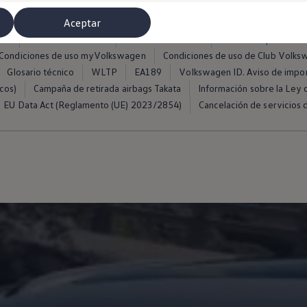
Aceptar
ros
Condiciones de uso
Política de cookies
Política de privacida
Condiciones de uso myVolkswagen
Condiciones de uso de Club Volk
Glosario técnico
WLTP
EA189
Volkswagen ID. Aviso de impo
cos)
Campaña de retirada airbags Takata
Información sobre la Ley d
EU Data Act (Reglamento (UE) 2023/2854)
Cancelación de servicios d
misoras de radio