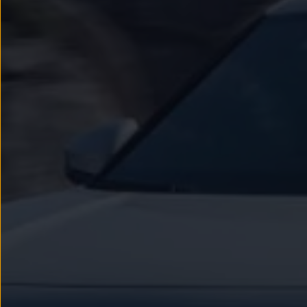
Llantas y neumáticos
Recambios Volkswagen
Accesorios y merchandising
Seguridad
Transporte
Entretenimiento
Personalización
Carga
Merchandising
Todo sobre tu Volkswagen
Tu coche conectado
Luces de advertencia
Manuales del coche
Información sobre EA189
Accede a My Volkswagen
Todo sobre tu Volkswagen
Información sobre Diésel XTL
Suscripción de mantenimiento Long Drive
Modelos anteriores
Beetle
Scirocco
Jetta
Sharan
Golf
Polo