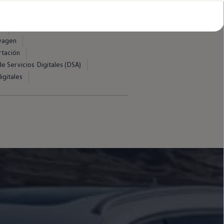
d
swagen
rtación
e Servicios Digitales (DSA)
igitales