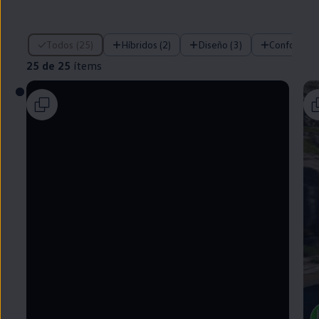
25 de 25 ítems
Todos (25)
Híbridos (2)
Diseño (3)
Confort (1)
25 de 25
ítems