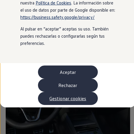
un mundo de posibilidades cada vez que tengas al volante.
Autonomía
nuestra
Política de Cookies
. La información sobre
Clientes y posventa
el uso de datos por parte de Google disponible en:
Club Volkswagen
https://business.safety.google/privacy/
Ofertas posventa
Eventos y experiencias
Al pulsar en “aceptar” aceptas su uso. También
Beneficios Volkswagen
Asistencia en carretera
puedes rechazarlas o configurarlas según tus
Servicios de movilidad
preferencias.
Garantía del fabricante
Beneficios del taller oficial
Rent-a-Car
Servicios digitales
Buscar servicios para tu modelo
Aceptar
Volkswagen Apps, inicio de sesión y tienda
Conectar el móvil con el vehículo
Actualizaciones del software, los mapas y las e
Rechazar
Mantenimiento y reparaciones
Revisiones e ITV
Gestionar cookies
Aceite y líquidos del motor
Baterías
Frenos
Motor y chasis
Aire acondicionado y filtros
Faros y lunas
Carrocería y pintura