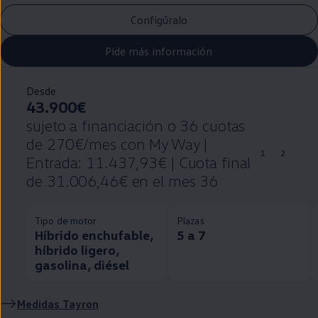
Configúralo
Pide más información
Desde
43.900€
sujeto a financiación o 36 cuotas
de 270€/mes con My Way |
1
2
Entrada: 11.437,93€ | Cuota final
de 31.006,46€ en el mes 36
Tipo de motor
Plazas
Híbrido enchufable,
5 a 7
híbrido ligero,
gasolina, diésel
Medidas Tayron