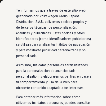
Modelos y configurador
Nuevo ID. Cross
Te informamos que a través de este sitio web
Vehículos Comerciales
gestionado por Volkswagen Group España
Compra y ofertas
Distribución, S.A.U. utilizamos cookies propias y
Ir
Ir
Volkswagen nuevo en stock
directamente
directamente
Volkswagen de ocasión
de terceros técnicas, de personalización,
Diseño interior
al contenido
al pie de
Financiación
analíticas y publicitarias. Estas cookies y otros
página
My Renting
identificadores (como identificadores publicitarios)
My Way
Seguros
se utilizan para analizar tus hábitos de navegación
Empresas
y para mostrarte publicidad personalizada y no
Más espacioso
para
Autoescuelas
personalizada.
Eléctricos e híbridos
Más sobre eléctricos
disfrutar a lo grande
Asimismo, tus datos personales serán utilizados
Más sobre híbridos
Plan Auto +
para la personalización de anuncios (ads
CAE
personalization) y elaboraremos perfiles en base a
Etiquetas DGT
Con techo solar panorámico inclinable opcional, 30
tu comportamiento y uso de la web para
Simulador de autonomía, carga y ahorro
opciones de iluminación ambiental y también con volante
Carga y autonomía
ofrecerte contenido adaptado a tus intereses.
multifunción con botones físicos. El interior del Nuevo
Soluciones de carga
Tarifas de carga
Tayron no solo destaca por su diseño y sus detalles, sino
Para obtener más información sobre cómo
Carga en casa
también por sus 5 o 7 plazas y una gran amplitud que abre
utilizamos tus datos personales, puedes consultar
Modos de carga