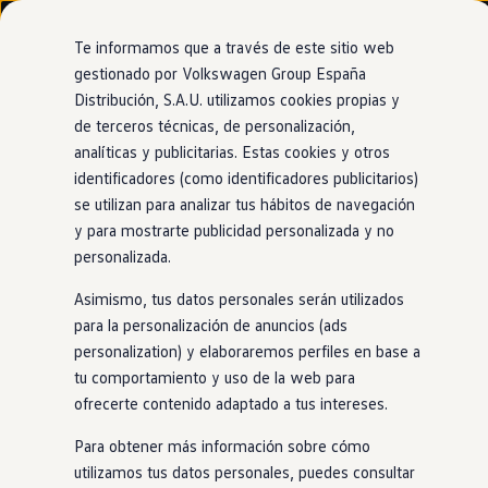
Modelos y configurador
Nuevo ID. Cross
Te informamos que a través de este sitio web
Vehículos Comerciales
gestionado por Volkswagen Group España
Compra y ofertas
Distribución, S.A.U. utilizamos cookies propias y
Ir
Ir
Volkswagen nuevo en stock
directamente
directamente
Volkswagen de ocasión
de terceros técnicas, de personalización,
Sistema de apertura y cierre sin llaves
al contenido
al pie de
Financiación
analíticas y publicitarias. Estas cookies y otros
página
My Renting
identificadores (como identificadores publicitarios)
My Way
Seguros
se utilizan para analizar tus hábitos de navegación
Empresas
y para mostrarte publicidad personalizada y no
Olvídate
de buscar la
Autoescuelas
personalizada.
Eléctricos e híbridos
Más sobre eléctricos
llave
Asimismo, tus datos personales serán utilizados
Más sobre híbridos
Plan Auto +
para la personalización de anuncios (ads
CAE
personalization) y elaboraremos perfiles en base a
Etiquetas DGT
En cuanto te acerques al Nuevo Tayron, este desbloqueará
tu comportamiento y uso de la web para
Simulador de autonomía, carga y ahorro
las puertas automáticamente. Y además, tampoco
Carga y autonomía
ofrecerte contenido adaptado a tus intereses.
necesitarás las llaves para arrancar el
coche
, porque podrás
Soluciones de carga
Tarifas de carga
hacerlo con solo apretar un botón.
Para obtener más información sobre cómo
Carga en casa
utilizamos tus datos personales, puedes consultar
Modos de carga