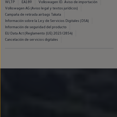
WLTP
EA189
Volkswagen ID. Aviso de importación
Llantas y neumáticos
Recambios Volkswagen
Volkswagen AG (Aviso legal y textos jurídicos)
Accesorios y merchandising
Campaña de retirada airbags Takata
Seguridad
Información sobre la Ley de Servicios Digitales (DSA)
Transporte
Entretenimiento
Información de seguridad del producto
Personalización
EU Data Act (Reglamento (UE) 2023/2854)
Carga
Cancelación de servicios digitales
Merchandising
Todo sobre tu Volkswagen
Tu coche conectado
Luces de advertencia
Manuales del coche
Información sobre EA189
Accede a My Volkswagen
Todo sobre tu Volkswagen
Información sobre Diésel XTL
Suscripción de mantenimiento Long Drive
Modelos anteriores
Beetle
Scirocco
Jetta
Sharan
Golf
Polo