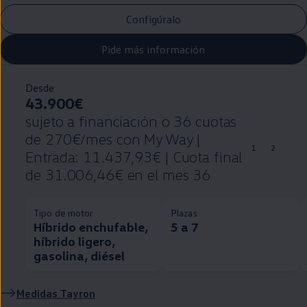
Configúralo
Pide más información
Desde
43.900€
sujeto a financiación o 36 cuotas
de 270€/mes con My Way |
1
2
Entrada: 11.437,93€ | Cuota final
de 31.006,46€ en el mes 36
Tipo de motor
Plazas
Híbrido enchufable,
5 a 7
híbrido ligero,
gasolina, diésel
Medidas Tayron