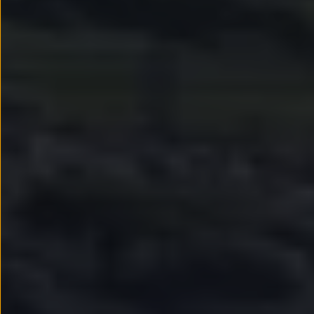
Passat
Tiguan
Touareg
Touran
t-roc-1
Asistencia en carretera