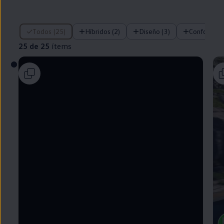
25 de 25 ítems
Todos (25)
Híbridos (2)
Diseño (3)
Confort (1)
25 de 25
ítems