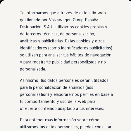
Modelos y configurador
Nuevo ID. Cross
Te informamos que a través de este sitio web
Vehículos Comerciales
gestionado por Volkswagen Group España
Compra y ofertas
Distribución, S.A.U. utilizamos cookies propias y
Ir
Ir
Volkswagen nuevo en stock
directamente
directamente
Volkswagen de ocasión
de terceros técnicas, de personalización,
Llantas
al contenido
al pie de
Financiación
analíticas y publicitarias. Estas cookies y otros
página
My Renting
identificadores (como identificadores publicitarios)
My Way
Seguros
se utilizan para analizar tus hábitos de navegación
Empresas
y para mostrarte publicidad personalizada y no
El toque de diseño que
Autoescuelas
personalizada.
Eléctricos e híbridos
Más sobre eléctricos
te distingue
Asimismo, tus datos personales serán utilizados
Más sobre híbridos
Plan Auto +
para la personalización de anuncios (ads
CAE
personalization) y elaboraremos perfiles en base a
Etiquetas DGT
Decidir si las llantas York de 17 pulgadas van mejor con tu
tu comportamiento y uso de la web para
Simulador de autonomía, carga y ahorro
Polo
que las Coventry de 16 depende solo de ti. Lo que
Carga y autonomía
ofrecerte contenido adaptado a tus intereses.
tenemos claro es que, elijas el diseño que elijas, acertarás
Soluciones de carga
Tarifas de carga
seguro.
Para obtener más información sobre cómo
Carga en casa
utilizamos tus datos personales, puedes consultar
Modos de carga