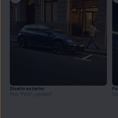
Diseño exterior
Fa
Muy
"
Polo
", ¿verdad?
Un