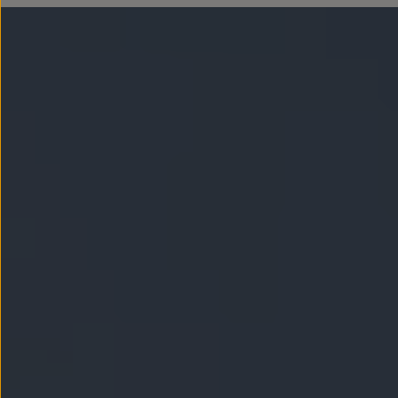
Llantas y neumáticos
Recambios Volkswagen
Accesorios y merchandising
Seguridad
Transporte
Entretenimiento
Personalización
Carga
Merchandising
Todo sobre tu Volkswagen
Tu coche conectado
Luces de advertencia
Manuales del coche
Información sobre EA189
Accede a My Volkswagen
Todo sobre tu Volkswagen
Información sobre Diésel XTL
Suscripción de mantenimiento Long Drive
Modelos anteriores
Beetle
Scirocco
Jetta
Sharan
Golf
Polo