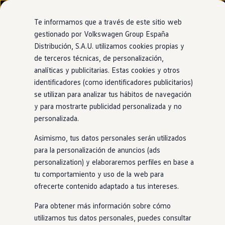
Modelos y configurador
Nuevo ID. Cross
Te informamos que a través de este sitio web
Vehículos Comerciales
gestionado por Volkswagen Group España
Compra y ofertas
Distribución, S.A.U. utilizamos cookies propias y
Ir
Ir
Volkswagen nuevo en stock
directamente
directamente
Volkswagen de ocasión
de terceros técnicas, de personalización,
Motor TSI
al contenido
al pie de
Financiación
analíticas y publicitarias. Estas cookies y otros
página
My Renting
identificadores (como identificadores publicitarios)
My Way
Seguros
se utilizan para analizar tus hábitos de navegación
Empresas
y para mostrarte publicidad personalizada y no
Para los amantes
del
Autoescuelas
personalizada.
Eléctricos e híbridos
Más sobre eléctricos
acelerador
Asimismo, tus datos personales serán utilizados
Más sobre híbridos
Plan Auto +
para la personalización de anuncios (ads
CAE
personalization) y elaboraremos perfiles en base a
Etiquetas DGT
Con la potencia del motor de gasolina TSI, convertirás cada
tu comportamiento y uso de la web para
Simulador de autonomía, carga y ahorro
kilómetro al volante
en
un auténtico placer. Y con el
Carga y autonomía
ofrecerte contenido adaptado a tus intereses.
mínimo consumo.
Soluciones de carga
Tarifas de carga
Para obtener más información sobre cómo
Carga en casa
utilizamos tus datos personales, puedes consultar
Modos de carga