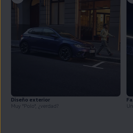
Diseño exterior
Fa
Muy
"
Polo
", ¿verdad?
Un