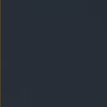
Llantas y neumáticos
Recambios Volkswagen
Accesorios y merchandising
Seguridad
Transporte
Entretenimiento
Personalización
Carga
Merchandising
Todo sobre tu Volkswagen
Tu coche conectado
Luces de advertencia
Manuales del coche
Información sobre EA189
Accede a My Volkswagen
Todo sobre tu Volkswagen
Información sobre Diésel XTL
Suscripción de mantenimiento Long Drive
Modelos anteriores
Beetle
Scirocco
Jetta
Sharan
Golf
Polo