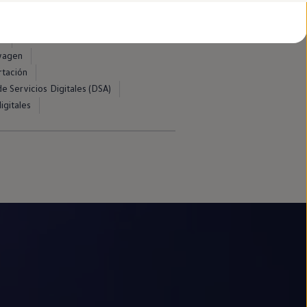
d
swagen
rtación
e Servicios Digitales (DSA)
igitales