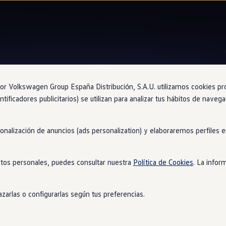
Perfiles de conducción
 Volkswagen Group España Distribución, S.A.U. utilizamos cookies propi
ntificadores publicitarios) se utilizan para analizar tus hábitos de nave
sonalización de anuncios (ads personalization) y elaboraremos perfiles
 conducción
para cada 
tos personales, puedes consultar nuestra
Política de Cookies
. La infor
ra modificar las características del motor, el cambio de marcha y 
zarlas o configurarlas según tus preferencias.