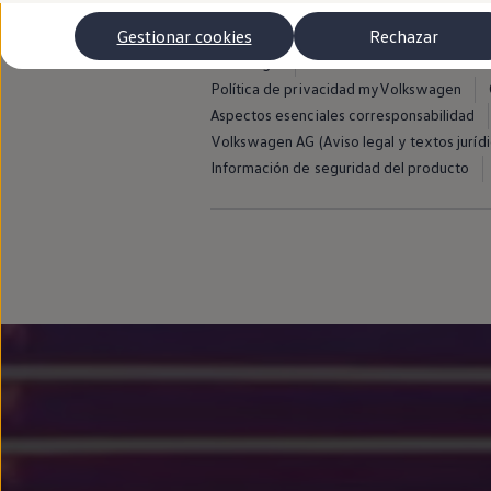
Autonomía
Clientes y posventa
Gestionar cookies
Rechazar
Club Volkswagen
Aviso legal
Avisos de licencia de terce
Ofertas posventa
Eventos y experiencias
Política de privacidad myVolkswagen
Beneficios Volkswagen
Aspectos esenciales corresponsabilidad
Asistencia en carretera
Volkswagen AG (Aviso legal y textos jurídi
Servicios de movilidad
Garantía del fabricante
Información de seguridad del producto
Beneficios del taller oficial
Rent-a-Car
Servicios digitales
Buscar servicios para tu modelo
Volkswagen Apps, inicio de sesión y tienda
Conectar el móvil con el vehículo
Actualizaciones del software, los mapas y las e
Mantenimiento y reparaciones
Revisiones e ITV
Aceite y líquidos del motor
Baterías
Frenos
Motor y chasis
Aire acondicionado y filtros
Faros y lunas
Carrocería y pintura