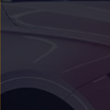
Passat
Tiguan
Touareg
Touran
t-roc-1
Asistencia en carretera