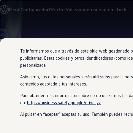
Modelos y configurador
Menú
Configurador
Ofertas
Volkswagen nuevo en stock
Nuevo ID. Cross
Vehículos Comerciales
Compra y ofertas
Volkswagen nuevo en stock
Ir
Ir
Volkswagen de ocasión
directamente
directamente
Financiación
al contenido
al pie de
My Renting
página
My Way
Te informamos que a través de este sitio web gestionado por
Seguros
publicitarias. Estas cookies y otros identificadores (como ide
Empresas
personalizada.
Autoescuelas
Eléctricos e híbridos
Asimismo, tus datos personales serán utilizados para la per
Más sobre eléctricos
Un modo de
Más sobre híbridos
contenido adaptado a tus intereses.
Plan Auto +
CAE
Para obtener más información sobre cómo utilizamos tus da
Etiquetas DGT
en:
https://business.safety.google/privacy/
Simulador de autonomía, carga y ahorro
Elige el modo Eco, Confort o Sport pa
Carga y autonomía
conducción.
Al pulsar en “aceptar” aceptas su uso. También puedes recha
Soluciones de carga
Tarifas de carga
Carga en casa
Modos de carga