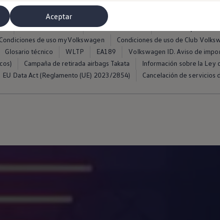
Aceptar
ros
Condiciones de uso
Política de cookies
Política de privacida
Condiciones de uso myVolkswagen
Condiciones de uso de Club Volk
Glosario técnico
WLTP
EA189
Volkswagen ID. Aviso de impo
cos)
Campaña de retirada airbags Takata
Información sobre la Ley d
EU Data Act (Reglamento (UE) 2023/2854)
Cancelación de servicios d
misoras de radio