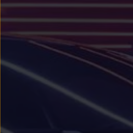
Llantas y neumáticos
Recambios Volkswagen
Accesorios y merchandising
Seguridad
Transporte
Entretenimiento
Personalización
Carga
Merchandising
Todo sobre tu Volkswagen
Tu coche conectado
Luces de advertencia
Manuales del coche
Información sobre EA189
Accede a My Volkswagen
Todo sobre tu Volkswagen
Información sobre Diésel XTL
Suscripción de mantenimiento Long Drive
Modelos anteriores
Beetle
Scirocco
Jetta
Sharan
Golf
Polo