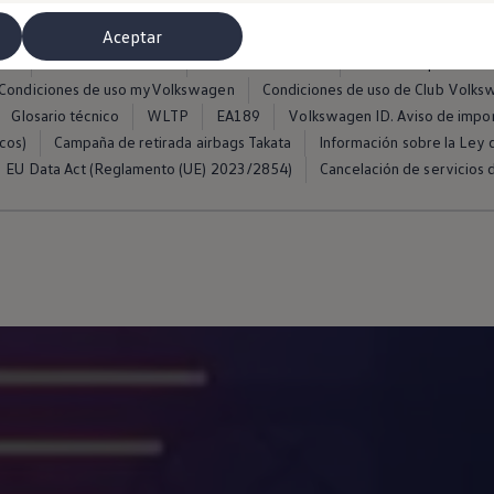
Aceptar
ros
Condiciones de uso
Política de cookies
Política de privacida
Condiciones de uso myVolkswagen
Condiciones de uso de Club Volk
Glosario técnico
WLTP
EA189
Volkswagen ID. Aviso de impo
cos)
Campaña de retirada airbags Takata
Información sobre la Ley d
EU Data Act (Reglamento (UE) 2023/2854)
Cancelación de servicios d
misoras de radio