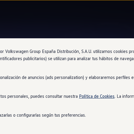
Diseño interior
 Volkswagen Group España Distribución, S.A.U. utilizamos cookies propi
ntificadores publicitarios) se utilizan para analizar tus hábitos de nave
sonalización de anuncios (ads personalization) y elaboraremos perfiles
e une
a lo digital
tos personales, puedes consultar nuestra
Política de Cookies
. La infor
 de
GTI
con un interior fresco y renovado, con elementos como el l
 tartán.
zarlas o configurarlas según tus preferencias.