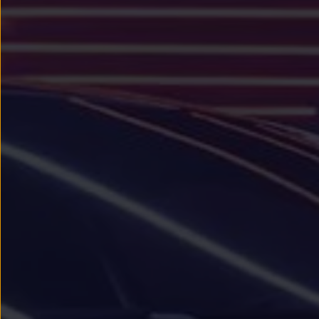
Llantas y neumáticos
Recambios Volkswagen
Accesorios y merchandising
Seguridad
Transporte
Entretenimiento
Personalización
Carga
Merchandising
Todo sobre tu Volkswagen
Tu coche conectado
Luces de advertencia
Manuales del coche
Información sobre EA189
Accede a My Volkswagen
Todo sobre tu Volkswagen
Información sobre Diésel XTL
Suscripción de mantenimiento Long Drive
Modelos anteriores
Beetle
Scirocco
Jetta
Sharan
Golf
Polo