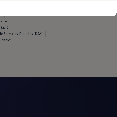
d
swagen
rtación
e Servicios Digitales (DSA)
igitales