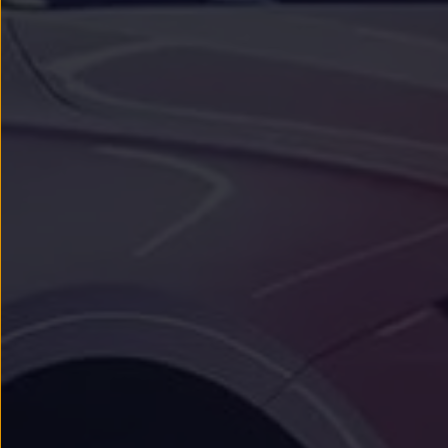
Passat
Tiguan
Touareg
Touran
t-roc-1
Asistencia en carretera