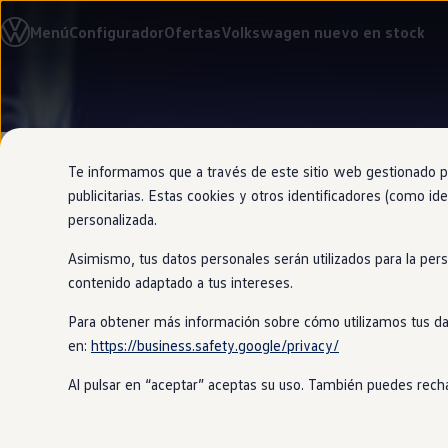
Modelos y configurador
Menú
Configurador
Ofertas
Volkswagen nuevo en stock
Nuevo ID. Cross
Vehículos Comerciales
Compra y ofertas
Volkswagen nuevo en stock
Ir
Ir
Volkswagen de ocasión
directamente
directamente
Financiación
al contenido
al pie de
My Renting
página
My Way
Te informamos que a través de este sitio web gestionado por
Seguros
publicitarias. Estas cookies y otros identificadores (como ide
Empresas
personalizada.
Autoescuelas
Eléctricos e híbridos
Asimismo, tus datos personales serán utilizados para la per
Más sobre eléctricos
Lo clásico s
Más sobre híbridos
contenido adaptado a tus intereses.
Plan Auto +
CAE
Para obtener más información sobre cómo utilizamos tus da
Etiquetas DGT
en:
https://business.safety.google/privacy/
Simulador de autonomía, carga y ahorro
El
Polo
GTI
combina el diseño clásico
Carga y autonomía
volante
GTI
y el legendario patrón de
Al pulsar en “aceptar” aceptas su uso. También puedes recha
Soluciones de carga
Tarifas de carga
Carga en casa
Modos de carga