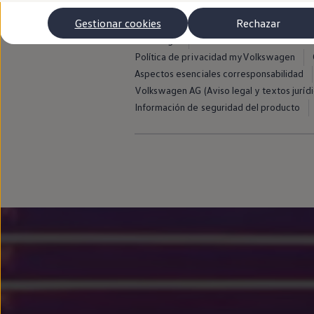
Autonomía
Clientes y posventa
Gestionar cookies
Rechazar
Club Volkswagen
Aviso legal
Avisos de licencia de terce
Ofertas posventa
Eventos y experiencias
Política de privacidad myVolkswagen
Beneficios Volkswagen
Aspectos esenciales corresponsabilidad
Asistencia en carretera
Volkswagen AG (Aviso legal y textos jurídi
Servicios de movilidad
Garantía del fabricante
Información de seguridad del producto
Beneficios del taller oficial
Rent-a-Car
Servicios digitales
Buscar servicios para tu modelo
Volkswagen Apps, inicio de sesión y tienda
Conectar el móvil con el vehículo
Actualizaciones del software, los mapas y las e
Mantenimiento y reparaciones
Revisiones e ITV
Aceite y líquidos del motor
Baterías
Frenos
Motor y chasis
Aire acondicionado y filtros
Faros y lunas
Carrocería y pintura