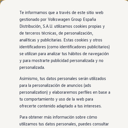
Modelos y configurador
Nuevo ID. Cross
Te informamos que a través de este sitio web
Vehículos Comerciales
gestionado por Volkswagen Group España
Compra y ofertas
Modelos
Acabados
Motor
Exterior
Interior
Ruedas
Opc
Distribución, S.A.U. utilizamos cookies propias y
Ir
Ir
Volkswagen nuevo en stock
directamente
directamente
Volkswagen de ocasión
de terceros técnicas, de personalización,
al contenido
al pie de
Financiación
analíticas y publicitarias. Estas cookies y otros
Polo
Modificar filtros
página
My Renting
4
acabados
identificadores (como identificadores publicitarios)
My Way
Seguros
se utilizan para analizar tus hábitos de navegación
Empresas
y para mostrarte publicidad personalizada y no
Autoescuelas
personalizada.
Eléctricos e híbridos
Más sobre eléctricos
Asimismo, tus datos personales serán utilizados
Más sobre híbridos
Match
"Má
Plan Auto +
para la personalización de anuncios (ads
CAE
personalization) y elaboraremos perfiles en base a
Etiquetas DGT
MOTOR (2 disponible)
MOTO
Polo
tu comportamiento y uso de la web para
Simulador de autonomía, carga y ahorro
Gasolina
Manual
Carga y autonomía
ofrecerte contenido adaptado a tus intereses.
Potencia
59 | 70kW
P
Soluciones de carga
Tarifas de carga
Cilindrada
1L
C
Para obtener más información sobre cómo
Carga en casa
utilizamos tus datos personales, puedes consultar
Modos de carga
Más por explorar