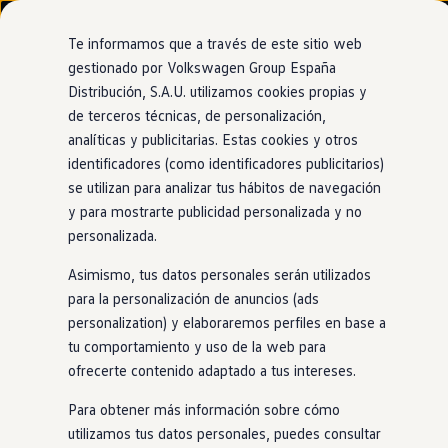
Modelos y configurador
Nuevo ID. Cross
Te informamos que a través de este sitio web
Vehículos Comerciales
gestionado por Volkswagen Group España
Compra y ofertas
Distribución, S.A.U. utilizamos cookies propias y
Ir
Ir
Volkswagen nuevo en stock
directamente
directamente
Volkswagen de ocasión
de terceros técnicas, de personalización,
Motor
híbrido
enchufable
al contenido
al pie de
Financiación
analíticas y publicitarias. Estas cookies y otros
página
My Renting
identificadores (como identificadores publicitarios)
My Way
Seguros
se utilizan para analizar tus hábitos de navegación
Empresas
y para mostrarte publicidad personalizada y no
Dos motores
en
uno
Autoescuelas
personalizada.
Eléctricos e híbridos
Más sobre eléctricos
Asimismo, tus datos personales serán utilizados
Más sobre híbridos
Con tu Nuevo
Golf
híbrido
enchufable
, tendrás el
Plan Auto +
para la personalización de anuncios (ads
rendimiento de un motor de gasolina de última generación y
CAE
personalization) y elaboraremos perfiles en base a
Etiquetas DGT
la potencia del motor
eléctrico
. Es sencillo: utiliza su motor
tu comportamiento y uso de la web para
Simulador de autonomía, carga y ahorro
eléctrico
para tus trayectos del día a día y cambia cuando
Carga y autonomía
ofrecerte contenido adaptado a tus intereses.
necesites un extra
en
tus viajes.
Soluciones de carga
Tarifas de carga
Para obtener más información sobre cómo
Carga en casa
utilizamos tus datos personales, puedes consultar
Modos de carga