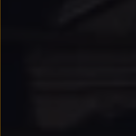
Llantas y neumáticos
Recambios Volkswagen
Accesorios y merchandising
Seguridad
Transporte
Entretenimiento
Personalización
Carga
Merchandising
Todo sobre tu Volkswagen
Tu coche conectado
Luces de advertencia
Manuales del coche
Información sobre EA189
Accede a My Volkswagen
Todo sobre tu Volkswagen
Información sobre Diésel XTL
Suscripción de mantenimiento Long Drive
Modelos anteriores
Beetle
Scirocco
Jetta
Sharan
Golf
Polo