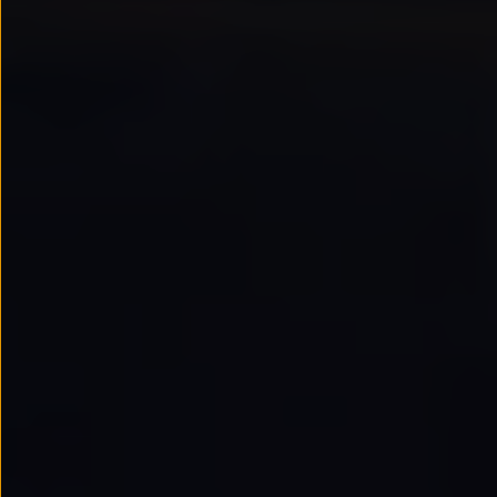
Passat
Tiguan
Touareg
Touran
t-roc-1
Asistencia en carretera