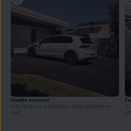
Diseño exterior
Fa
Más dinámico y deportivo. Indiscutiblemente
Tu
Golf
pr