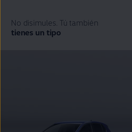
No disimules. Tú también
tienes un tipo