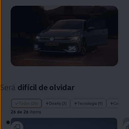
Será
difícil de olvidar
26 de 26 ítems
Todos (26)
Diseño (3)
Tecnología (9)
Confort 
26 de 26
ítems