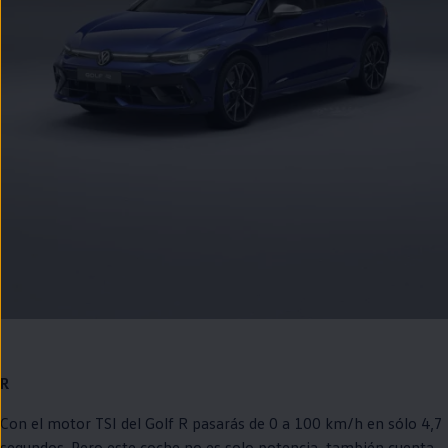
R
Con el motor TSI del
Golf
R pasarás de 0 a 100 km/h
en
sólo 4,7
segundos. Pero este
coche
no es solo potencia, también cuenta