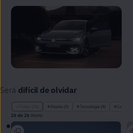
Será
difícil de olvidar
26 de 26 ítems
Todos (26)
Diseño (3)
Tecnología (9)
Confort 
26 de 26
ítems