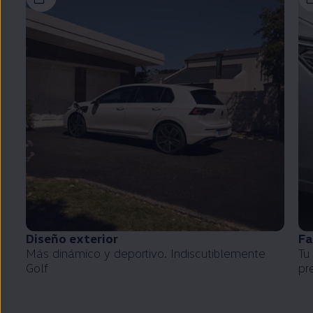
Diseño exterior
Fa
Más dinámico y deportivo. Indiscutiblemente
Tu
Golf
pr