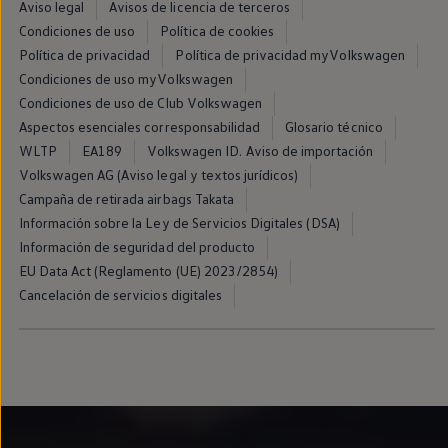
Aviso legal
Avisos de licencia de terceros
Llantas y neumáticos
Recambios Volkswagen
Condiciones de uso
Política de cookies
Accesorios y merchandising
Política de privacidad
Política de privacidad myVolkswagen
Seguridad
Condiciones de uso myVolkswagen
Transporte
Entretenimiento
Condiciones de uso de Club Volkswagen
Personalización
Aspectos esenciales corresponsabilidad
Glosario técnico
Carga
WLTP
EA189
Volkswagen ID. Aviso de importación
Merchandising
Todo sobre tu Volkswagen
Volkswagen AG (Aviso legal y textos jurídicos)
Tu coche conectado
Campaña de retirada airbags Takata
Luces de advertencia
Información sobre la Ley de Servicios Digitales (DSA)
Manuales del coche
Información sobre EA189
Información de seguridad del producto
Accede a My Volkswagen
EU Data Act (Reglamento (UE) 2023/2854)
Todo sobre tu Volkswagen
Cancelación de servicios digitales
Información sobre Diésel XTL
Suscripción de mantenimiento Long Drive
Modelos anteriores
Beetle
Scirocco
Jetta
Sharan
Golf
Polo