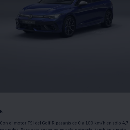
R
Con el motor TSI del
Golf
R pasarás de 0 a 100 km/h
en
sólo 4,7
segundos. Pero este
coche
no es solo potencia, también cuenta