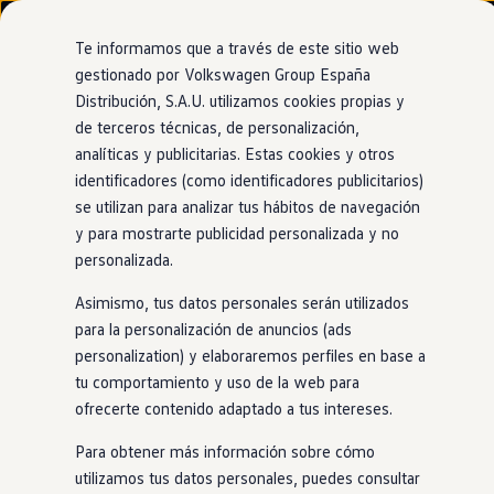
Modelos y configurador
Nuevo ID. Cross
Te informamos que a través de este sitio web
Vehículos Comerciales
gestionado por Volkswagen Group España
Compra y ofertas
Distribución, S.A.U. utilizamos cookies propias y
Ir
Ir
Volkswagen nuevo en stock
directamente
directamente
Volkswagen de ocasión
de terceros técnicas, de personalización,
Control
de crucero adaptativo
al contenido
al pie de
Financiación
analíticas y publicitarias. Estas cookies y otros
página
My Renting
identificadores (como identificadores publicitarios)
My Way
Seguros
se utilizan para analizar tus hábitos de navegación
Empresas
y para mostrarte publicidad personalizada y no
Mantiene
la velocidad y
Autoescuelas
personalizada.
Eléctricos e híbridos
Más sobre eléctricos
la distancia
Asimismo, tus datos personales serán utilizados
Más sobre híbridos
Plan Auto +
para la personalización de anuncios (ads
adecuadas
CAE
personalization) y elaboraremos perfiles en base a
Etiquetas DGT
tu comportamiento y uso de la web para
Simulador de autonomía, carga y ahorro
Carga y autonomía
ofrecerte contenido adaptado a tus intereses.
Este asistente se adapta al tráfico que te rodea para que,
Soluciones de carga
Tarifas de carga
cuando te apetezca, tu Nuevo
Golf
mantenga una velocidad
Para obtener más información sobre cómo
Carga en casa
constante sin que tengas que pisar el acelerador. Además, el
utilizamos tus datos personales, puedes consultar
Modos de carga