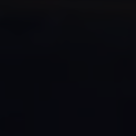
Passat
Tiguan
Touareg
Touran
t-roc-1
Asistencia en carretera