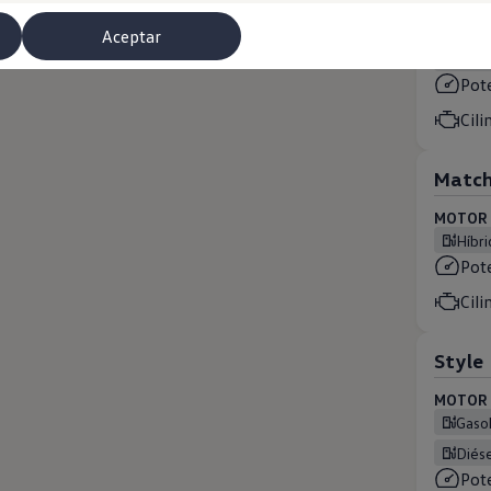
Aceptar
MOTOR (
Gas
Pot
Cili
Matc
MOTOR (
Híb
Pot
Cili
misoras de radio
Style
MOTOR (
Gaso
Diés
Pot