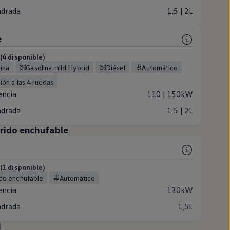
ndrada
1,5 | 2L
e
4 disponible)
lina
Gasolina mild Hybrid
Diésel
Automático
ción a las 4 ruedas
encia
110 | 150kW
ndrada
1,5 | 2L
brido enchufable
1 disponible)
rido enchufable
Automático
encia
130kW
ndrada
1,5L
I