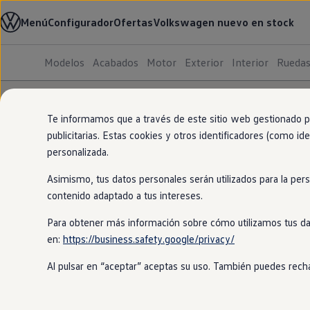
Modelos y configurador
Menú
Configurador
Ofertas
Volkswagen nuevo en stock
Nuevo ID. Cross
Vehículos Comerciales
Compra y ofertas
Modelos
Acabados
Motor
Exterior
Interior
Rueda
Volkswagen nuevo en stock
Ir
Ir
Volkswagen de ocasión
directamente
directamente
Financiación
al contenido
al pie de
My Renting
página
My Way
Te informamos que a través de este sitio web gestionado por
Seguros
publicitarias. Estas cookies y otros identificadores (como ide
Empresas
personalizada.
Autoescuelas
Eléctricos e híbridos
Asimismo, tus datos personales serán utilizados para la per
Más sobre eléctricos
Más sobre híbridos
contenido adaptado a tus intereses.
Plan Auto +
CAE
Para obtener más información sobre cómo utilizamos tus da
Etiquetas DGT
en:
https://business.safety.google/privacy/
Simulador de autonomía, carga y ahorro
Carga y autonomía
Al pulsar en “aceptar” aceptas su uso. También puedes recha
Soluciones de carga
Tarifas de carga
Carga en casa
Modos de carga