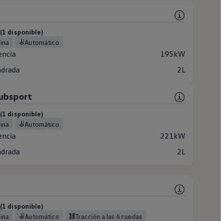
1 disponible)
lina
Automático
encia
195kW
ndrada
2L
lubsport
1 disponible)
lina
Automático
encia
221kW
ndrada
2L
1 disponible)
lina
Automático
Tracción a las 4 ruedas