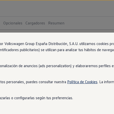
s
Opcionales
Cargadores
Resumen
Golf
 Volkswagen Group España Distribución, S.A.U. utilizamos cookies propi
10
a
ntificadores publicitarios) se utilizan para analizar tus hábitos de nave
Golf
sonalización de anuncios (ads personalization) y elaboraremos perfiles
Golf
MOTOR (
tos personales, puedes consultar nuestra
Política de Cookies
. La infor
Gas
Pot
zarlas o configurarlas según tus preferencias.
Cili
"Más"