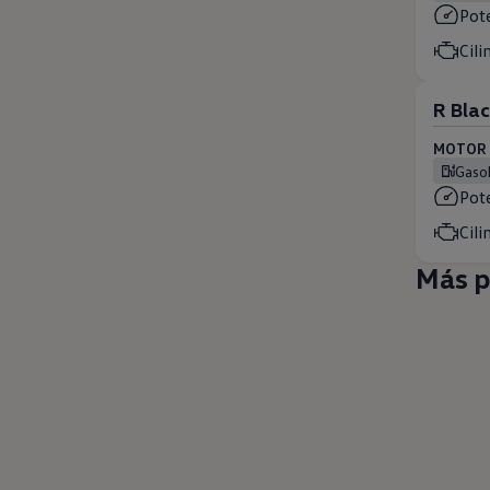
Pot
Cili
R Blac
MOTOR (
Gaso
Pot
Cili
Más p