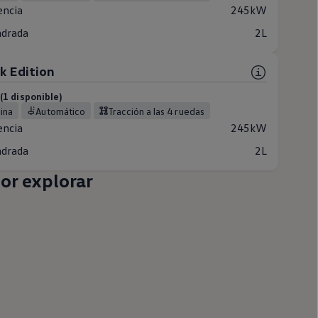
encia
245kW
ndrada
2L
k Edition
1 disponible)
lina
Automático
Tracción a las 4 ruedas
encia
245kW
ndrada
2L
or explorar