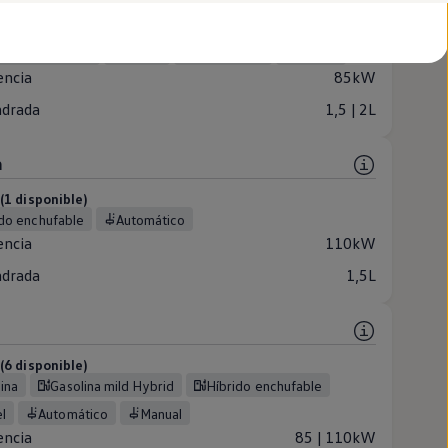
2 disponible)
olina mild Hybrid
Diésel
Automático
Manual
encia
85kW
ndrada
1,5 | 2L
h
1 disponible)
rido enchufable
Automático
encia
110kW
ndrada
1,5L
6 disponible)
lina
Gasolina mild Hybrid
Híbrido enchufable
el
Automático
Manual
encia
85 | 110kW