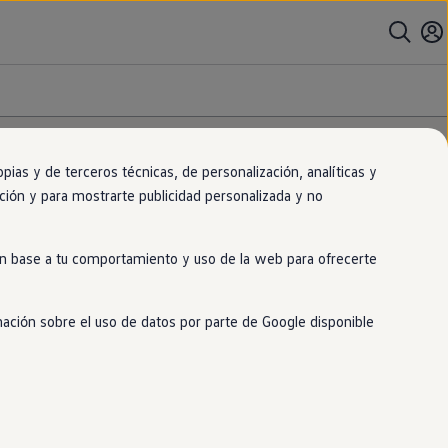
as y de terceros técnicas, de personalización, analíticas y
Modificar filtros
cabados
gación y para mostrarte publicidad personalizada y no
 en base a tu comportamiento y uso de la web para ofrecerte
2 disponible)
mación sobre el uso de datos por parte de Google disponible
olina mild Hybrid
Diésel
Automático
Manual
encia
85kW
ndrada
1,5 | 2L