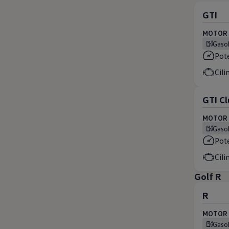
GTI
MOTOR (
Gaso
Pot
Cili
GTI C
MOTOR (
Gaso
Pot
Cili
Golf R
R
MOTOR (
Gaso