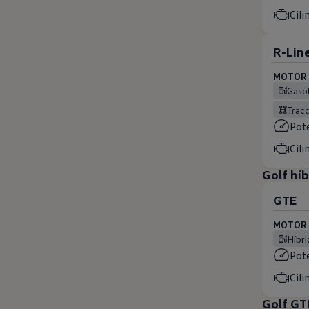
Cili
R-Lin
MOTOR (
Gaso
Trac
Pot
Cili
Golf hí
GTE
MOTOR (
Híb
Pot
Cili
Golf GT