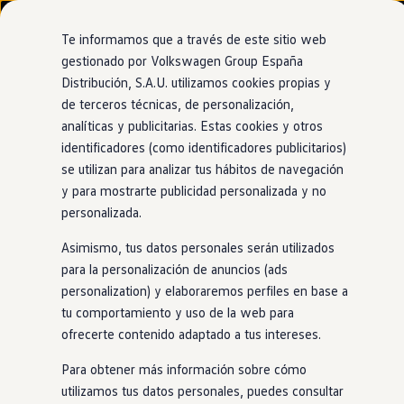
Modelos y configurador
Nuevo ID. Cross
Te informamos que a través de este sitio web
Vehículos Comerciales
gestionado por Volkswagen Group España
Compra y ofertas
Distribución, S.A.U. utilizamos cookies propias y
Ir
Ir
Volkswagen nuevo en stock
directamente
directamente
Volkswagen de ocasión
de terceros técnicas, de personalización,
Visión 360
al contenido
al pie de
Financiación
analíticas y publicitarias. Estas cookies y otros
página
My Renting
identificadores (como identificadores publicitarios)
My Way
Seguros
se utilizan para analizar tus hábitos de navegación
Empresas
y para mostrarte publicidad personalizada y no
Te muestra
tu alrededor
Autoescuelas
personalizada.
Eléctricos e híbridos
Más sobre eléctricos
Asimismo, tus datos personales serán utilizados
Más sobre híbridos
Maniobrar
en
el centro de la ciudad,
en
un aparcamiento de
Plan Auto +
para la personalización de anuncios (ads
varias plantas o
en
un terreno accidentado será mucho más
CAE
personalization) y elaboraremos perfiles en base a
Etiquetas DGT
fácil con la visión 360° opcional. Desde la pantalla de
tu comportamiento y uso de la web para
Simulador de autonomía, carga y ahorro
Infotainment
, podrás ver el área de alrededor del
coche
, y
Carga y autonomía
ofrecerte contenido adaptado a tus intereses.
gracias a las cuatro cámaras que forman parte del sistema,
Soluciones de carga
Tarifas de carga
podrás ver mejor los bordillos o las marcas de
Para obtener más información sobre cómo
Carga en casa
aparcamiento e incluso mirar a la vuelta de la esquina.
utilizamos tus datos personales, puedes consultar
Modos de carga