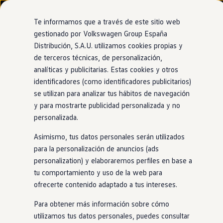
Modelos y configurador
Nuevo ID. Cross
Te informamos que a través de este sitio web
Vehículos Comerciales
gestionado por Volkswagen Group España
Compra y ofertas
Distribución, S.A.U. utilizamos cookies propias y
Ir
Ir
Volkswagen nuevo en stock
directamente
directamente
Volkswagen de ocasión
de terceros técnicas, de personalización,
Faros
LED
Matrix IQ.Light
al contenido
al pie de
Financiación
analíticas y publicitarias. Estas cookies y otros
página
My Renting
identificadores (como identificadores publicitarios)
My Way
Seguros
se utilizan para analizar tus hábitos de navegación
Empresas
y para mostrarte publicidad personalizada y no
Tú la carretera,
nosotros
Autoescuelas
personalizada.
Eléctricos e híbridos
Más sobre eléctricos
las luces
Asimismo, tus datos personales serán utilizados
Más sobre híbridos
Plan Auto +
para la personalización de anuncios (ads
CAE
personalization) y elaboraremos perfiles en base a
Etiquetas DGT
Con los faros
LED
Matrix de alto rendimiento tendrás mejor
tu comportamiento y uso de la web para
Simulador de autonomía, carga y ahorro
visibilidad incluso por la noche y hasta una distancia de 550
Carga y autonomía
ofrecerte contenido adaptado a tus intereses.
metros. Y gracias a la innovadora tecnología
IQ.LIGHT
, tu
Soluciones de carga
Tarifas de carga
coche
controlará las luces de manera automática para
Para obtener más información sobre cómo
Carga en casa
adaptarlas a tu conducción. Además, los faros de bajo
utilizamos tus datos personales, puedes consultar
Modos de carga