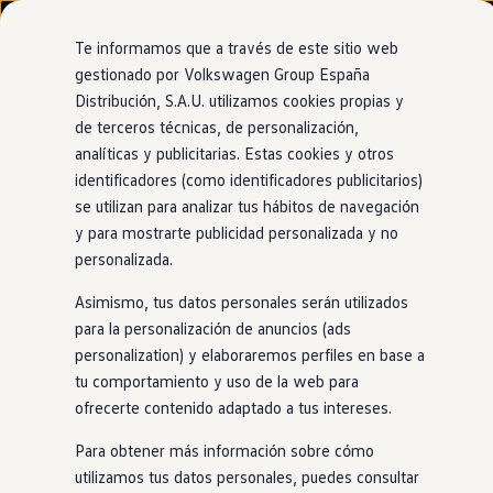
Modelos y configurador
Nuevo ID. Cross
Te informamos que a través de este sitio web
Vehículos Comerciales
gestionado por Volkswagen Group España
Compra y ofertas
Distribución, S.A.U. utilizamos cookies propias y
Ir
Ir
Volkswagen nuevo en stock
directamente
directamente
Volkswagen de ocasión
de terceros técnicas, de personalización,
Motor eTSI
al contenido
al pie de
Financiación
analíticas y publicitarias. Estas cookies y otros
página
My Renting
identificadores (como identificadores publicitarios)
My Way
Seguros
se utilizan para analizar tus hábitos de navegación
Empresas
y para mostrarte publicidad personalizada y no
Un aporte
extra de
Autoescuelas
personalizada.
Eléctricos e híbridos
Más sobre eléctricos
energía eléctrica
Asimismo, tus datos personales serán utilizados
Más sobre híbridos
Plan Auto +
para la personalización de anuncios (ads
CAE
personalization) y elaboraremos perfiles en base a
Etiquetas DGT
Elige el motor
híbrido
ligero para llevar tu Nuevo
Golf
tu comportamiento y uso de la web para
Simulador de autonomía, carga y ahorro
Variant
un paso más lejos. Con esta nueva tecnología
Carga y autonomía
ofrecerte contenido adaptado a tus intereses.
mild hybrid
, podrás reducir el consumo y las
emisiones
de tu
Soluciones de carga
Tarifas de carga
coche
gracias a su potente función de recuperación de
Para obtener más información sobre cómo
Carga en casa
energía. Además, disfrutarás de todas las ventajas de tener
utilizamos tus datos personales, puedes consultar
Modos de carga