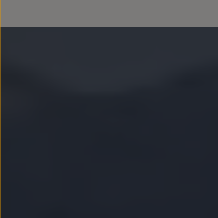
Llantas y neumáticos
Recambios Volkswagen
Accesorios y merchandising
Seguridad
Transporte
Entretenimiento
Personalización
Carga
Merchandising
Todo sobre tu Volkswagen
Tu coche conectado
Luces de advertencia
Manuales del coche
Información sobre EA189
Accede a My Volkswagen
Todo sobre tu Volkswagen
Información sobre Diésel XTL
Suscripción de mantenimiento Long Drive
Modelos anteriores
Beetle
Scirocco
Jetta
Sharan
Golf
Polo