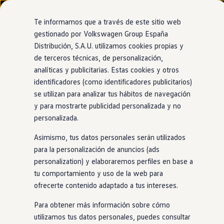
Modelos y configurador
Nuevo ID. Cross
Te informamos que a través de este sitio web
Vehículos Comerciales
gestionado por Volkswagen Group España
Compra y ofertas
Distribución, S.A.U. utilizamos cookies propias y
Ir
Ir
Volkswagen nuevo en stock
directamente
directamente
Volkswagen de ocasión
de terceros técnicas, de personalización,
Pantalla de proyección superior
al contenido
al pie de
Financiación
analíticas y publicitarias. Estas cookies y otros
página
My Renting
identificadores (como identificadores publicitarios)
My Way
Seguros
se utilizan para analizar tus hábitos de navegación
Empresas
y para mostrarte publicidad personalizada y no
Lo que quieres,
delante
Autoescuelas
personalizada.
Eléctricos e híbridos
Más sobre eléctricos
de ti
Asimismo, tus datos personales serán utilizados
Más sobre híbridos
Plan Auto +
para la personalización de anuncios (ads
CAE
personalization) y elaboraremos perfiles en base a
Etiquetas DGT
Parte del parabrisas se convierte
en
una superficie de
tu comportamiento y uso de la web para
Simulador de autonomía, carga y ahorro
proyección que puede mostrar tu velocidad, mensajes de los
Carga y autonomía
ofrecerte contenido adaptado a tus intereses.
asistentes o instrucciones de navegación. Es claramente
Soluciones de carga
Tarifas de carga
legible incluso cuando la luz da directamente sobre el
Para obtener más información sobre cómo
Carga en casa
parabrisas, para que
siempre
tengas toda la información y
utilizamos tus datos personales, puedes consultar
Modos de carga