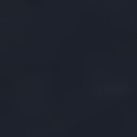
Passat
Tiguan
Touareg
Touran
t-roc-1
Asistencia en carretera