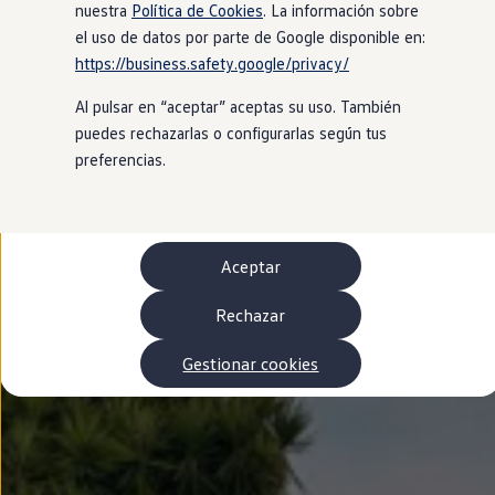
Autonomía
nuestra
Política de Cookies
. La información sobre
Clientes y posventa
el uso de datos por parte de Google disponible en:
Club Volkswagen
https://business.safety.google/privacy/
Ofertas posventa
Eventos y experiencias
Al pulsar en “aceptar” aceptas su uso. También
Beneficios Volkswagen
Asistencia en carretera
puedes rechazarlas o configurarlas según tus
Servicios de movilidad
preferencias.
Garantía del fabricante
Beneficios del taller oficial
Rent-a-Car
Servicios digitales
Buscar servicios para tu modelo
Aceptar
Volkswagen Apps, inicio de sesión y tienda
Conectar el móvil con el vehículo
Actualizaciones del software, los mapas y las e
Rechazar
Mantenimiento y reparaciones
Revisiones e ITV
Gestionar cookies
Aceite y líquidos del motor
Baterías
Frenos
Motor y chasis
Aire acondicionado y filtros
Faros y lunas
Carrocería y pintura