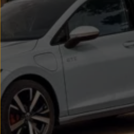
Passat
Tiguan
Touareg
Touran
t-roc-1
Asistencia en carretera