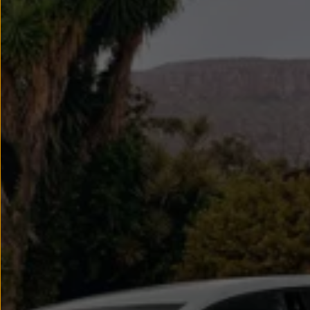
Llantas y neumáticos
Recambios Volkswagen
Accesorios y merchandising
Seguridad
Transporte
Entretenimiento
Personalización
Carga
Merchandising
Todo sobre tu Volkswagen
Tu coche conectado
Luces de advertencia
Manuales del coche
Información sobre EA189
Accede a My Volkswagen
Todo sobre tu Volkswagen
Información sobre Diésel XTL
Suscripción de mantenimiento Long Drive
Modelos anteriores
Beetle
Scirocco
Jetta
Sharan
Golf
Polo