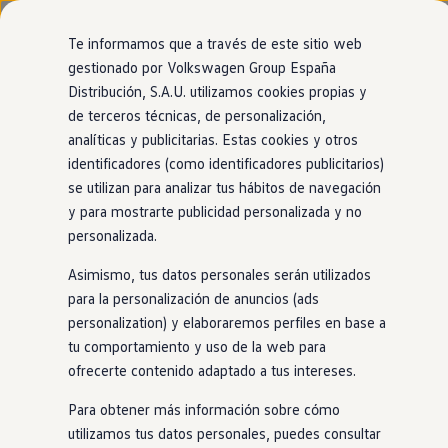
Modelos y configurador
Nuevo ID. Cross
Te informamos que a través de este sitio web
Vehículos Comerciales
gestionado por Volkswagen Group España
Compra y ofertas
Distribución, S.A.U. utilizamos cookies propias y
Ir
Ir
Volkswagen nuevo en stock
directamente
directamente
Volkswagen de ocasión
de terceros técnicas, de personalización,
al contenido
al pie de
Financiación
analíticas y publicitarias. Estas cookies y otros
página
My Renting
identificadores (como identificadores publicitarios)
My Way
Seguros
se utilizan para analizar tus hábitos de navegación
Empresas
y para mostrarte publicidad personalizada y no
Autoescuelas
personalizada.
Eléctricos e híbridos
Más sobre eléctricos
Asimismo, tus datos personales serán utilizados
Más sobre híbridos
Plan Auto +
para la personalización de anuncios (ads
CAE
personalization) y elaboraremos perfiles en base a
Etiquetas DGT
tu comportamiento y uso de la web para
Simulador de autonomía, carga y ahorro
Carga y autonomía
ofrecerte contenido adaptado a tus intereses.
Soluciones de carga
Tarifas de carga
Para obtener más información sobre cómo
Carga en casa
utilizamos tus datos personales, puedes consultar
Modos de carga