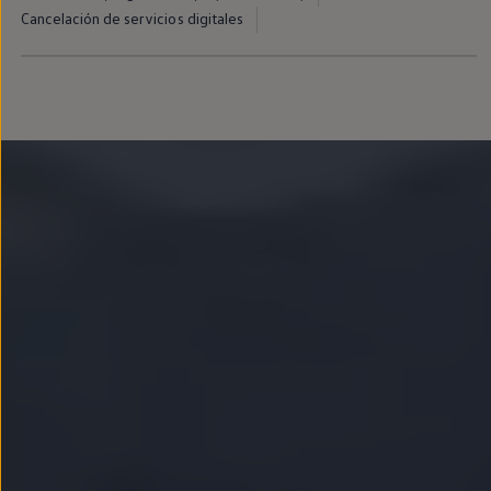
Llantas y neumáticos
Cancelación de servicios digitales
Recambios Volkswagen
Accesorios y merchandising
Seguridad
Transporte
Entretenimiento
Personalización
Carga
Merchandising
Todo sobre tu Volkswagen
Tu coche conectado
Luces de advertencia
Manuales del coche
Información sobre EA189
Accede a My Volkswagen
Todo sobre tu Volkswagen
Información sobre Diésel XTL
Suscripción de mantenimiento Long Drive
Modelos anteriores
Beetle
Scirocco
Jetta
Sharan
Golf
Polo