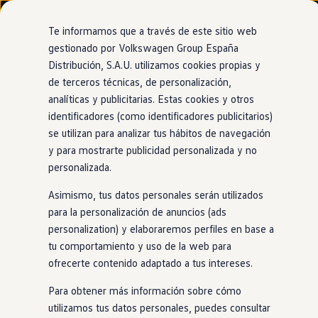
Modelos y configurador
Nuevo ID. Cross
Te informamos que a través de este sitio web
Vehículos Comerciales
gestionado por Volkswagen Group España
Compra y ofertas
Distribución, S.A.U. utilizamos cookies propias y
Ir
Ir
Volkswagen nuevo en stock
directamente
directamente
Volkswagen de ocasión
de terceros técnicas, de personalización,
Diseño interior
al contenido
al pie de
Financiación
analíticas y publicitarias. Estas cookies y otros
página
My Renting
identificadores (como identificadores publicitarios)
My Way
Seguros
se utilizan para analizar tus hábitos de navegación
Empresas
y para mostrarte publicidad personalizada y no
Seguirás notando la
Autoescuelas
personalizada.
Eléctricos e híbridos
Más sobre eléctricos
deportividad al entrar
Asimismo, tus datos personales serán utilizados
Más sobre híbridos
Plan Auto +
para la personalización de anuncios (ads
CAE
personalization) y elaboraremos perfiles en base a
Etiquetas DGT
Con la iluminación de fondo y otros detalles decorativos, tu
tu comportamiento y uso de la web para
Simulador de autonomía, carga y ahorro
Nuevo
Golf
GTE
se convertirá
en
un espacio de lo más
Carga y autonomía
ofrecerte contenido adaptado a tus intereses.
confortable. Pero también deportivo y no es para menos:
Soluciones de carga
Tarifas de carga
asientos deportivos con cabezal integrado, costuras y
Para obtener más información sobre cómo
Carga en casa
detalles
en
color azul, volante multifunción con agarre
utilizamos tus datos personales, puedes consultar
Modos de carga