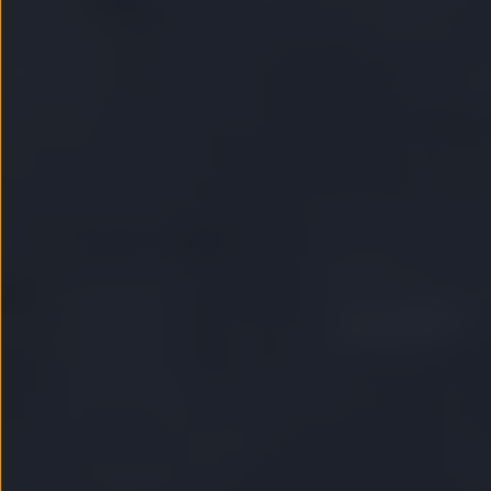
Passat
Tiguan
Touareg
Touran
t-roc-1
Asistencia en carretera